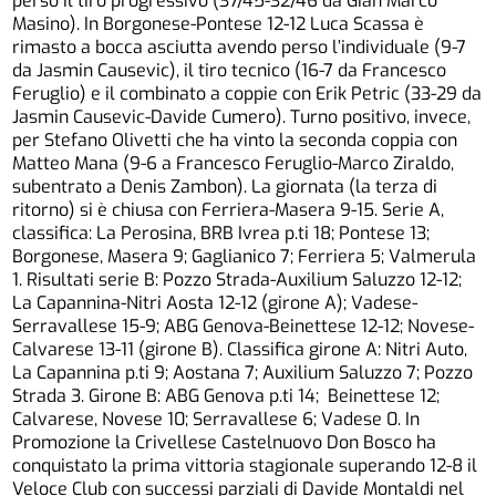
perso il tiro progressivo (37/45-32/46 da Gian Marco
Masino). In Borgonese-Pontese 12-12 Luca Scassa è
rimasto a bocca asciutta avendo perso l’individuale (9-7
da Jasmin Causevic), il tiro tecnico (16-7 da Francesco
Feruglio) e il combinato a coppie con Erik Petric (33-29 da
Jasmin Causevic-Davide Cumero). Turno positivo, invece,
per Stefano Olivetti che ha vinto la seconda coppia con
Matteo Mana (9-6 a Francesco Feruglio-Marco Ziraldo,
subentrato a Denis Zambon). La giornata (la terza di
ritorno) si è chiusa con Ferriera-Masera 9-15. Serie A,
classifica: La Perosina, BRB Ivrea p.ti 18; Pontese 13;
Borgonese, Masera 9; Gaglianico 7; Ferriera 5; Valmerula
1. Risultati serie B: Pozzo Strada-Auxilium Saluzzo 12-12;
La Capannina-Nitri Aosta 12-12 (girone A); Vadese-
Serravallese 15-9; ABG Genova-Beinettese 12-12; Novese-
Calvarese 13-11 (girone B). Classifica girone A: Nitri Auto,
La Capannina p.ti 9; Aostana 7; Auxilium Saluzzo 7; Pozzo
Strada 3. Girone B: ABG Genova p.ti 14; Beinettese 12;
Calvarese, Novese 10; Serravallese 6; Vadese 0. In
Promozione la Crivellese Castelnuovo Don Bosco ha
conquistato la prima vittoria stagionale superando 12-8 il
Veloce Club con successi parziali di Davide Montaldi nel