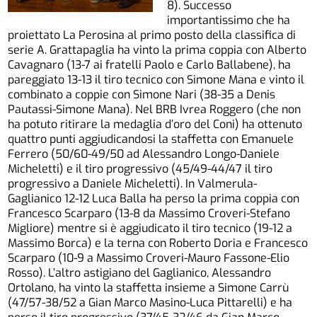
8). Successo
importantissimo che ha
proiettato La Perosina al primo posto della classifica di
serie A. Grattapaglia ha vinto la prima coppia con Alberto
Cavagnaro (13-7 ai fratelli Paolo e Carlo Ballabene), ha
pareggiato 13-13 il tiro tecnico con Simone Mana e vinto il
combinato a coppie con Simone Nari (38-35 a Denis
Pautassi-Simone Mana). Nel BRB Ivrea Roggero (che non
ha potuto ritirare la medaglia d’oro del Coni) ha ottenuto
quattro punti aggiudicandosi la staffetta con Emanuele
Ferrero (50/60-49/50 ad Alessandro Longo-Daniele
Micheletti) e il tiro progressivo (45/49-44/47 il tiro
progressivo a Daniele Micheletti). In Valmerula-
Gaglianico 12-12 Luca Balla ha perso la prima coppia con
Francesco Scarparo (13-8 da Massimo Croveri-Stefano
Migliore) mentre si è aggiudicato il tiro tecnico (19-12 a
Massimo Borca) e la terna con Roberto Doria e Francesco
Scarparo (10-9 a Massimo Croveri-Mauro Fassone-Elio
Rosso). L’altro astigiano del Gaglianico, Alessandro
Ortolano, ha vinto la staffetta insieme a Simone Carrù
(47/57-38/52 a Gian Marco Masino-Luca Pittarelli) e ha