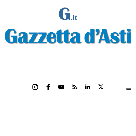
Gazzetta d'Asti s.r.l.Via Monsignor Umberto Rossi, 6 P.IVA-C.F. 01542300056
Feed RSS
Contatti e Pubblicità
Abbonamenti
Amministrazione