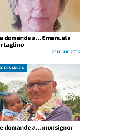
re domande a… Emanuela
rtaglino
26 LUGLIO 2026
RE DOMANDE A
re domande a… monsignor