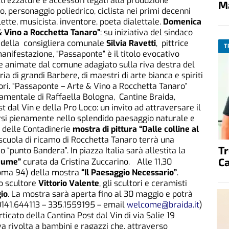
attrezzature e accessori legati alla produzione
M
o, personaggio poliedrico, ciclista nei primi decenni
lette, musicista, inventore, poeta dialettale.
Domenica
& Vino a Rocchetta Tanaro”
: su iniziativa del sindaco
ca della consigliera comunale
Silvia Ravetti
, pittrice
T
anifestazione, “Passaponte” è il titolo evocativo
 e animate dal comune adagiato sulla riva destra del
ria di grandi Barbere, di maestri di arte bianca e spiriti
uori. “Passaponte – Arte & Vino a Rocchetta Tanaro”
amentale di Raffaella Bologna, Cantine Braida,
 dal Vin e della Pro Loco: un invito ad attraversare il
si pienamente nello splendido paesaggio naturale e
e delle Contadinerie
mostra di pittura
“Dalle colline al
scuola di ricamo di Rocchetta Tanaro terrà una
T
 “punto Bandera”. In piazza Italia sarà allestita la
C
fiume”
curata da Cristina Zuccarino. Alle 11,30
oma 94) della mostra
“Il Paesaggio Necessario”
.
lo scultore
Vittorio Valente
, gli scultori e ceramisti
io
. La mostra sarà aperta fino al 30 maggio e potrà
 0141.644113 – 335.1559195 – email
welcome@braida.it
)
rticato della Cantina Post dal Vin di via Salie 19
tiva rivolta a bambini e ragazzi che, attraverso