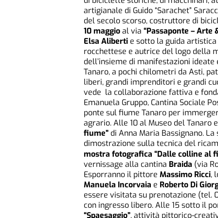
di biciclette storiche, di macchinari, 
artigianale di Guido “Sarachet” Saracc
del secolo scorso, costruttore di bicic
10 maggio
al via
“Passaponte – Arte 
Elsa Aliberti
e sotto la guida artisti
rocchettese e autrice del logo della m
dell’insieme di manifestazioni ideate
Tanaro, a pochi chilometri da Asti, pat
liberi, grandi imprenditori e grandi c
vede la collaborazione fattiva e fond
Emanuela Gruppo, Cantina Sociale Post
ponte sul fiume Tanaro per immerger
agrario. Alle 10 al Museo del Tanaro 
fiume”
di Anna Maria Bassignano. La 
dimostrazione sulla tecnica del ricamo
mostra fotografica “Dalle colline al 
vernissage alla cantina
Braida
(via R
Esporranno il pittore
Massimo Ricci
, 
Manuela Incorvaia
e
Roberto Di Giorg
essere visitata su prenotazione (tel.
con ingresso libero. Alle 15 sotto il po
“Spaesaggio”
, attività pittorico-crea