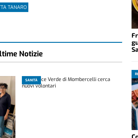
TTA TANARO
Fr
gu
S
ltime Notizie
R
SANITÀ
C