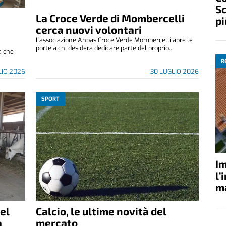
Sc
La Croce Verde di Mombercelli
pi
cerca nuovi volontari
L’associazione Anpas Croce Verde Mombercelli apre le
porte a chi desidera dedicare parte del proprio...
ia che
R
LIO 2026
30 LUGLIO 2026
SPORT
Im
l’
ma
del
Calcio, le ultime novità del
a
mercato