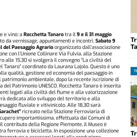
e e vino: a
Rocchetta Tanaro
tra il
9 e il 31 maggio
T
to da vernissage, appuntamenti e incontri.
Sabato 9
Ta
al del Paesaggio Agrario
organizzato dall’associazione
one con l’Unione Collinare Via Fulvia, alla Stazione
o alle 15,30 si svolgerà il convegno “La civiltà del
del Tanaro” coordinato da Laurana Lajolo. Questo è uno
T
alla qualità, gestione ed economia del paesaggio in
l patrimonio ambientale, dopo la recente iscrizione di
a del Patrimonio UNESCO. Rocchetta Tanaro è inserita
nti legati alla civiltà del fiume e alla valorizzazione
rà dedicata allo sviluppo del territorio e alla
saggio fluviale e vitivinicolo. Alle 18,30 sarà
“Sarachet”
ricreato nella Stazione Ferroviaria di
ecupero importantissima, effettuata dai Comuni di
l contributo della Regione Piemonte, il Museo è
a ferrovia e bicicletta. In esposizione una collezione
T