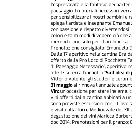
l’espressività e la fantasia dei parte
paesaggio. I materiali necessari verr
per sensibilizzare i nostri bambini e r
spiega l’artista e insegnante Emanuela
con passione e rispetto divertendosi
colori e tanti modi di vedere ciò che a
merenda, non solo per i bambini , sarà
Prenotazione consigliata: Emanuela 
Dalle 17 aperitivo nella cantina Braida
offerto dalla Pro Loco di Rocchetta T
“Il Paesaggio Necessario”, aperitivo ne
alle 17 si terrà l’incontro “
Sull’idea di
Vittorio Valente, gli scultori e ceram
31 maggio
si rinnova l’annuale appu
Vin
: un’occasione per stare insieme, c
vini offerti dalla cantina abbinati a 
sono previste escursioni con ritrovo 
e visita alla Torre Medioevale del XII
degustazione dei vini Maricca Barber
doc 2014. Prenotazioni per il pranzo: