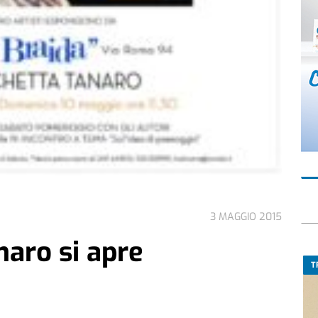
3 MAGGIO 2015
aro si apre
T