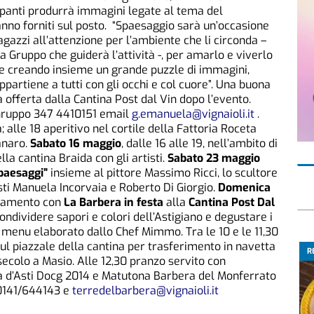
cipanti produrrà immagini legate al tema del
anno forniti sul posto. “Spaesaggio sarà un’occasione
agazzi all’attenzione per l’ambiente che li circonda –
 Gruppo che guiderà l’attività -, per amarlo e viverlo
 e creando insieme un grande puzzle di immagini,
ppartiene a tutti con gli occhi e col cuore”. Una buona
 offerta dalla Cantina Post dal Vin dopo l’evento.
Gruppo 347 4410151 email
g.emanuela@vignaioli.it
.
; alle 18 aperitivo nel cortile della Fattoria Roceta
anaro.
Sabato 16 maggio
, dalle 16 alle 19, nell’ambito di
lla cantina Braida con gli artisti.
Sabato 23 maggio
 paesaggi”
insieme al pittore Massimo Ricci, lo scultore
isti Manuela Incorvaia e Roberto Di Giorgio.
Domenica
ntamento con
La Barbera in festa
alla
Cantina Post Dal
ondividere sapori e colori dell’Astigiano e degustare i
un menu elaborato dallo Chef Mimmo. Tra le 10 e le 11,30
sul piazzale della cantina per trasferimento in navetta
R
 secolo a Masio. Alle 12,30 pranzo servito con
a d’Asti Docg 2014 e Matutona Barbera del Monferrato
 0141/644143 e
terredelbarbera@vignaioli.it