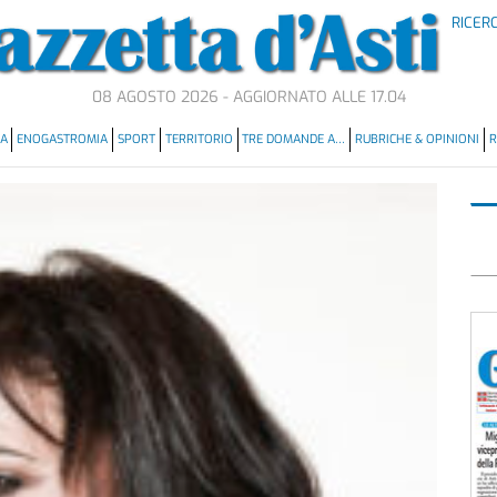
RICER
08 AGOSTO 2026 - AGGIORNATO ALLE 17.04
MA
ENOGASTROMIA
SPORT
TERRITORIO
TRE DOMANDE A…
RUBRICHE & OPINIONI
R