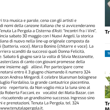
i tra musica e parole, cena con gli artisti e
andi nomi della canzone italiana che si avvicenderanno
nuta La Pergola a Cisterna d’Asti: “Incontri fra i Vini”,
T
mincia sabato 30 maggio con I Nuovi Angeli, la storica
iana di nuovo nella line-up originale composta da
i (batteria, voce), Marco Bonino (chitarre e voce). La
riera scanditi da successi quali Donna Felicità,
T
. Sabato 6 giugno sarà la volta di Silvia Mezzanotte,
masterclass di canto con giovani promesse della
ione insieme agli allievi. Per partecipare come
enotarsi entro il 3 giugno chiamando il numero 324
nocon Andrea Mingardi, il celebre bluesman bolognese
 luglio Fiordaliso, la grande cantautrice piacentina,
prio repertorio, da Non voglio mica la luna sino al
 da Roberta Faccani, ex vocalist dei Matia Bazar, con
a riscuotendo un grandissimo successo. Ingresso sino
T
i e prenotazioni, Tenuta La Pergola, tel. 324
www.tenutalapergola.it.
M