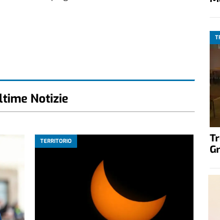
T
ltime Notizie
T
TERRITORIO
G