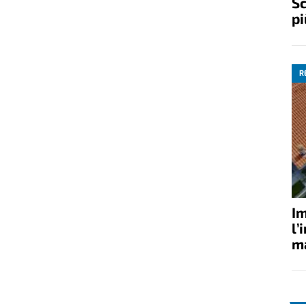
Sc
pi
R
Im
l’
ma