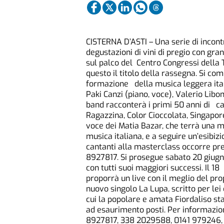
CISTERNA D’ASTI – Una serie di incontr
degustazioni di vini di pregio con gr
sul palco del Centro Congressi della Te
questo il titolo della rassegna. Si co
formazione della musica leggera ital
Paki Canzi (piano, voce), Valerio Libon
band racconterà i primi 50 anni di car
Ragazzina, Color Cioccolata, Singapore
voce dei Matia Bazar, che terrà una 
musica italiana, e a seguire un’esibiz
cantanti alla masterclass occorre pr
8927817. Si prosegue sabato 20 giug
con tutti suoi maggiori successi. Il 18
proporrà un live con il meglio del pro
nuovo singolo La Lupa, scritto per lei
cui la popolare e amata Fiordaliso st
ad esaurimento posti. Per informazion
8927817, 338 2029588, 0141 979246, 