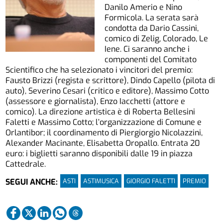
Danilo Amerio e Nino
Formicola. La serata sarà
condotta da Dario Cassini,
comico di Zelig, Colorado, Le
Iene. Ci saranno anche i
componenti del Comitato
Scientifico che ha selezionato i vincitori del premio:
Fausto Brizzi (regista e scrittore), Dindo Capello (pilota di
auto), Severino Cesari (critico e editore), Massimo Cotto
(assessore e giornalista), Enzo Iacchetti (attore e
comico). La direzione artistica è di Roberta Bellesini
Faletti e Massimo Cotto; l’organizzazione di Comune e
Orlantibor; il coordinamento di Piergiorgio Nicolazzini,
Alexander Macinante, Elisabetta Oropallo. Entrata 20
euro: i biglietti saranno disponibili dalle 19 in piazza
Cattedrale.
ASTI
ASTIMUSICA
GIORGIO FALETTI
PREMIO
SEGUI ANCHE: