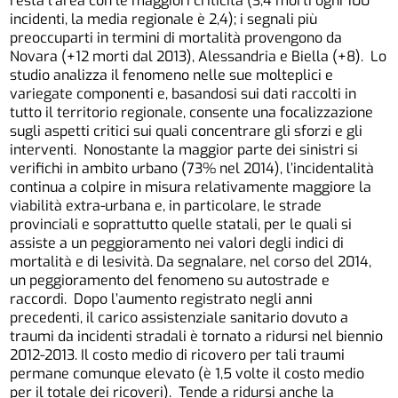
resta l’area con le maggiori criticità (3,4 morti ogni 100
incidenti, la media regionale è 2,4); i segnali più
preoccuparti in termini di mortalità provengono da
Novara (+12 morti dal 2013), Alessandria e Biella (+8). Lo
studio analizza il fenomeno nelle sue molteplici e
variegate componenti e, basandosi sui dati raccolti in
tutto il territorio regionale, consente una focalizzazione
sugli aspetti critici sui quali concentrare gli sforzi e gli
interventi. Nonostante la maggior parte dei sinistri si
verifichi in ambito urbano (73% nel 2014), l’incidentalità
continua a colpire in misura relativamente maggiore la
viabilità extra-urbana e, in particolare, le strade
provinciali e soprattutto quelle statali, per le quali si
assiste a un peggioramento nei valori degli indici di
mortalità e di lesività. Da segnalare, nel corso del 2014,
un peggioramento del fenomeno su autostrade e
raccordi. Dopo l’aumento registrato negli anni
precedenti, il carico assistenziale sanitario dovuto a
traumi da incidenti stradali è tornato a ridursi nel biennio
2012-2013. Il costo medio di ricovero per tali traumi
permane comunque elevato (è 1,5 volte il costo medio
per il totale dei ricoveri). Tende a ridursi anche la