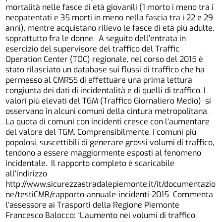
mortalità nelle fasce di età giovanili (1 morto i meno tra i
neopatentati e 35 morti in meno nella fascia tra i 22 e 29
anni), mentre acquistano rilievo le fasce di età più adulte,
soprattutto fra le donne. A seguito dell’entrata in
esercizio del supervisore del traffico del Traffic
Operation Center (TOC) regionale, nel corso del 2015 è
stato rilasciato un database sui flussi di traffico che ha
permesso al CMRSS di effettuare una prima lettura
congiunta dei dati di incidentalità e di quelli di traffico. I
valori più elevati del TGM (Traffico Giornaliero Medio) si
osservano in alcuni comuni della cintura metropolitana.
La quota di comuni con incidenti cresce con l’aumentare
del valore del TGM. Comprensibilmente, i comuni più
popolosi, suscettibili di generare grossi volumi di traffico,
tendono a essere maggiormente esposti al fenomeno
incidentale. Il rapporto completo è scaricabile
all’indirizzo
http://www.sicurezzastradalepiemonte.it/it/documentazio
ne/testiCMR/rapporto-annuale-incidenti-2015 Commenta
l’assessore ai Trasporti della Regione Piemonte
Francesco Balocco: “L’aumento nei volumi di traffico,