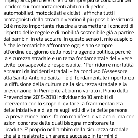
impegnarci, perché si creino sempre più le condizioni per
incidere sui comportamenti abituali di pedoni,
automobilisti, motociclisti e ciclisti, affinché tutti i
protagonisti della strada diventino il più possibile virtuosi.
Ed è molto importante riuscire a trasmettere i concetti di
rispetto delle regole e di mobilità sostenibile già a partire
dai bambini in età scolare. In questo senso il mio auspicio
è che le tematiche affrontate oggi siano sempre
all’ordine del giorno della nostra agenda politica, perché
la sicurezza stradale è un tema fondamentale del vivere
civile, consapevole e responsabile. “Per ridurre mortalità
e traumi da incidenti stradali – ha concluso l’Assessore
alla Sanità Antonio Saitta – è di fondamentale importanza
la diffusione della cultura della sicurezza stradale e la
prevenzione. In Piemonte abbiamo varato il Piano della
Prevenzione 2015-2018 individuando 10 ambiti di
intervento con lo scopo di evitare la frammentarietà
delle iniziative e di agire sugli stili di vita delle persone.
La prevenzione non si fa con manifesti e volantini, ma con
azioni concrete delle quali bisogna monitorare le
ricadute. E’ proprio nell’ambito della sicurezza stradale
che si è registrato un grande successo in termini di