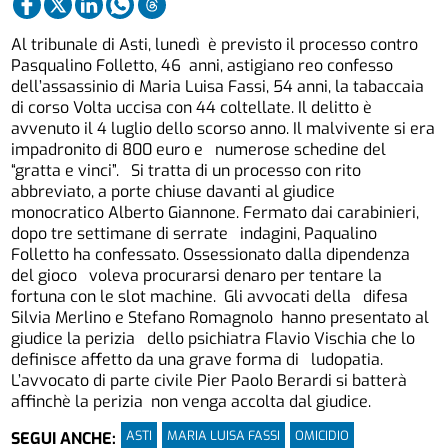
Al tribunale di Asti, lunedì è previsto il processo contro
Pasqualino Folletto, 46 anni, astigiano reo confesso
dell’assassinio di Maria Luisa Fassi, 54 anni, la tabaccaia
di corso Volta uccisa con 44 coltellate. Il delitto è
avvenuto il 4 luglio dello scorso anno. Il malvivente si era
impadronito di 800 euro e numerose schedine del
“gratta e vinci”. Si tratta di un processo con rito
abbreviato, a porte chiuse davanti al giudice
monocratico Alberto Giannone. Fermato dai carabinieri,
dopo tre settimane di serrate indagini, Paqualino
Folletto ha confessato. Ossessionato dalla dipendenza
del gioco voleva procurarsi denaro per tentare la
fortuna con le slot machine. Gli avvocati della difesa
Silvia Merlino e Stefano Romagnolo hanno presentato al
giudice la perizia dello psichiatra Flavio Vischia che lo
definisce affetto da una grave forma di ludopatia.
L’avvocato di parte civile Pier Paolo Berardi si batterà
affinchè la perizia non venga accolta dal giudice.
ASTI
MARIA LUISA FASSI
OMICIDIO
SEGUI ANCHE: