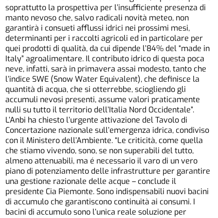
soprattutto la prospettiva per l’insufficiente presenza di
manto nevoso che, salvo radicali novità meteo, non
garantirà i consueti afflussi idrici nei prossimi mesi,
determinanti per i raccolti agricoli ed in particolare per
quei prodotti di qualità, da cui dipende l’84% del “made in
Italy” agroalimentare. Il contributo idrico di questa poca
neve, infatti, sarà in primavera assai modesto, tanto che
l’indice SWE (Snow Water Equivalent), che definisce la
quantità di acqua, che si otterrebbe, sciogliendo gli
accumuli nevosi presenti, assume valori praticamente
nulli su tutto il territorio dell’Italia Nord Occidentale”.
L’Anbi ha chiesto l’urgente attivazione del Tavolo di
Concertazione nazionale sull’emergenza idrica, condiviso
con il Ministero dell’Ambiente. “Le criticità, come quella
che stiamo vivendo, sono, se non superabili del tutto,
almeno attenuabili, ma é necessario il varo di un vero
piano di potenziamento delle infrastrutture per garantire
una gestione razionale delle acque – conclude il
presidente Cia Piemonte. Sono indispensabili nuovi bacini
di accumulo che garantiscono continuità ai consumi. I
bacini di accumulo sono l’unica reale soluzione per