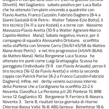
Olivetti). Nel Gaglianico sabato positivo per Luca Balla
che ha ottenuto l’en-plein vincendo a quadrette con
Flavio Avetta, Franco Cuzzolin, Fabrizio Daghero (8-4 a
Gianni Gastaldi-Erik Petric- Walter Tabone-Ezio Botta), il
tiro tecnico (14-11 a Jure Koziek) e a terne con Massimo
Massazza-Flavio Avetta (10-9 a Walter Agnesini-Marco
Capello-Matteo Mana). Sabato negativo, invece, per il
compagno di squadra Alessandro Ortolano, sconfitto
nella staffetta con Simone Carrù (54/61-45/58 da Matteo
Mana-Anze Petric) e nel tiro progressivo (45/49-36/46
da Matteo Mana). Nella Borgonese Luca Scassa ha
ottenuto tre punti come Luigi Grattapaglia. Scassa ha
pareggiato l’individuale (9-9 con Flavio Ariaudo), perso il
tiro tecnico (16-12 da Flavio Avetta) e vinto la seconda
coppia con Patrick Parise (8-2 a Franco Cuzzolin-Fabrizio
Daghero). Infine, nel derby veneto successo interno
della Pontese che a Cordignano ha sconfitto 22-2 il
Noventa. Classifica: La Perosina p.ti 20; Pontese 15; BRB
Ivrea 12; Gaglianico 10; Borgonese 9; Ferriera 8; Masera,
Noventa 3. Serie B, risultati terza giornata di ritorno:
Chierese-Bassa Valle 16-8; ABG Genova- Beinettese 18-6