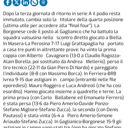
Dopo la terza giornata di ritorno in serie A il podio resta
immutato, cambia solo la titolare della quarta posizione
(ultima utile per accedere alla “final four”). La
Borgonese cede il posto al Gaglianico che ha battuto la
squadra valsusina nello scontro diretto giocato a Biella.
In Masera-La Perosina 7-17 Luigi Grattapaglia ha portato
a casa tre punti in altrettante prove; ha vinto la prima
coppia con Alberto Cavagnaro (13-0 a Claudio Ragozza-
Alain Borella, poi sostituito da Andrea Mellerio), perso il
tiro tecnico (22-11 da Gian Piero Di Nardo) e pareggiato
l’individuale (8-8 con Massimo Borca). In Ferriera-BRB
Ivrea 9-15 due astigiani in campo (entrambi nelle file
eporediesi): Mauro Roggero e Luca Andreoli (che ha così
esordito). Hanno giocato insieme a quadrette e terne. La
prima prova (con Carlo Ballabene ed Emanuele Ferrero)
è stata persa (13-6 da Piero Amerio-Davide Ponzo-
Stefano Migliore-Stefano Zucca), la seconda (con Denis
Pautassi) è stata vinta (6-4 a Piero Amerio-Simone
Ariaudo-Stefano Zucca). In Gaglianico-Borgonese 15-9 gli
astigiani in campo sono stati tre (non ha giocato Stefano