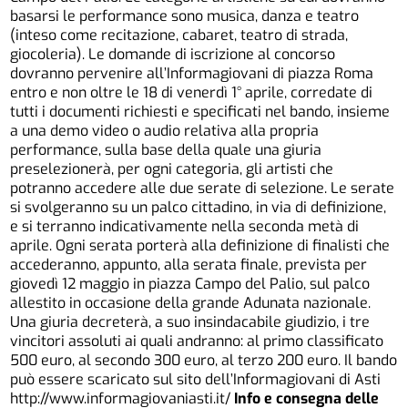
basarsi le performance sono musica, danza e teatro
(inteso come recitazione, cabaret, teatro di strada,
giocoleria). Le domande di iscrizione al concorso
dovranno pervenire all’Informagiovani di piazza Roma
entro e non oltre le 18 di venerdì 1° aprile, corredate di
tutti i documenti richiesti e specificati nel bando, insieme
a una demo video o audio relativa alla propria
performance, sulla base della quale una giuria
preselezionerà, per ogni categoria, gli artisti che
potranno accedere alle due serate di selezione. Le serate
si svolgeranno su un palco cittadino, in via di definizione,
e si terranno indicativamente nella seconda metà di
aprile. Ogni serata porterà alla definizione di finalisti che
accederanno, appunto, alla serata finale, prevista per
giovedì 12 maggio in piazza Campo del Palio, sul palco
allestito in occasione della grande Adunata nazionale.
Una giuria decreterà, a suo insindacabile giudizio, i tre
vincitori assoluti ai quali andranno: al primo classificato
500 euro, al secondo 300 euro, al terzo 200 euro. Il bando
può essere scaricato sul sito dell’Informagiovani di Asti
http://www.informagiovaniasti.it/
Info e consegna delle