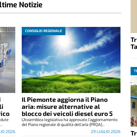
ltime Notizie
CONSIGLIO REGIONALE
T
Ta
T
1
Il Piemonte aggiorna il Piano
li
aria: misure alternative al
rico
blocco dei veicoli diesel euro 5
edute
L’Assemblea legislativa ha approvato l’aggiornamento
..
del Piano regionale di qualità dell’aria (PRQA)...
LIO 2026
29 LUGLIO 2026
T