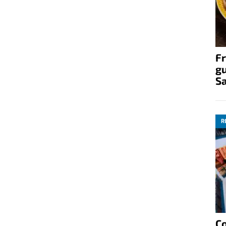
Fr
gu
S
R
C