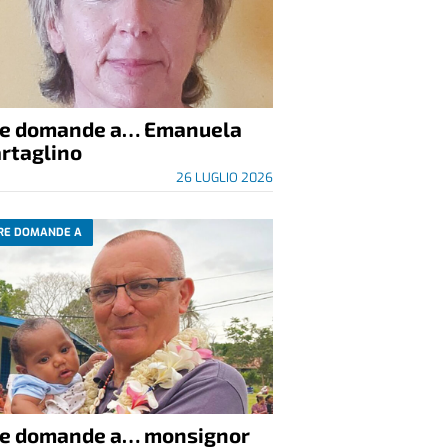
re domande a… Emanuela
rtaglino
26 LUGLIO 2026
RE DOMANDE A
re domande a… monsignor