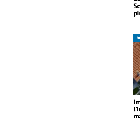
Sc
pi
R
Im
l’
ma