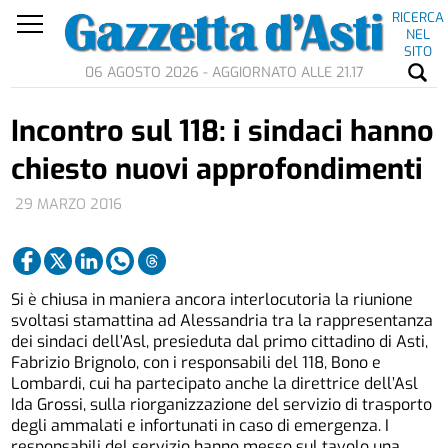
RICERCA
NEL
SITO
06 AGOSTO 2026 - AGGIORNATO ALLE 21.17
Incontro sul 118: i sindaci hanno
chiesto nuovi approfondimenti
29 MARZO 2016
Si è chiusa in maniera ancora interlocutoria la riunione
svoltasi stamattina ad Alessandria tra la rappresentanza
dei sindaci dell’Asl, presieduta dal primo cittadino di Asti,
Fabrizio Brignolo, con i responsabili del 118, Bono e
Lombardi, cui ha partecipato anche la direttrice dell’Asl
Ida Grossi, sulla riorganizzazione del servizio di trasporto
degli ammalati e infortunati in caso di emergenza. I
responsabili del servizio hanno messo sul tavolo una