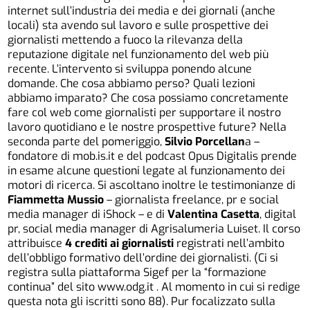
internet sull’industria dei media e dei giornali (anche
locali) sta avendo sul lavoro e sulle prospettive dei
giornalisti mettendo a fuoco la rilevanza della
reputazione digitale nel funzionamento del web più
recente. L’intervento si sviluppa ponendo alcune
domande. Che cosa abbiamo perso? Quali lezioni
abbiamo imparato? Che cosa possiamo concretamente
fare col web come giornalisti per supportare il nostro
lavoro quotidiano e le nostre prospettive future? Nella
seconda parte del pomeriggio,
Silvio Porcellan
a –
fondatore di mob.is.it e del podcast Opus Digitalis prende
in esame alcune questioni legate al funzionamento dei
motori di ricerca. Si ascoltano inoltre le testimonianze di
Fiammetta Mussio
– giornalista freelance, pr e social
media manager di iShock – e di
Valentina Casetta
, digital
pr, social media manager di Agrisalumeria Luiset. Il corso
attribuisce
4 crediti ai giornalisti
registrati nell’ambito
dell’obbligo formativo dell’ordine dei giornalisti. (Ci si
registra sulla piattaforma Sigef per la “formazione
continua” del sito
www.odg.it
. Al momento in cui si redige
questa nota gli iscritti sono 88). Pur focalizzato sulla