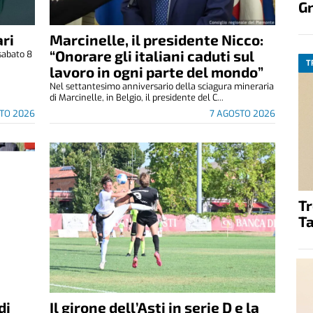
G
ri
Marcinelle, il presidente Nicco:
“Onorare gli italiani caduti sul
sabato 8
T
.
lavoro in ogni parte del mondo”
Nel settantesimo anniversario della sciagura mineraria
di Marcinelle, in Belgio, il presidente del C...
TO 2026
7 AGOSTO 2026
T
Ta
di
Il girone dell’Asti in serie D e la