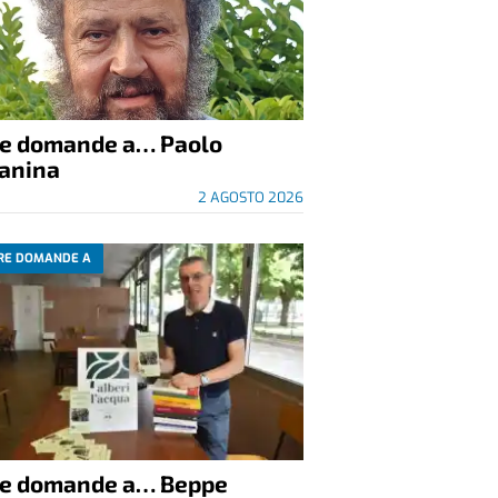
re domande a… Paolo
anina
2 AGOSTO 2026
RE DOMANDE A
re domande a… Beppe