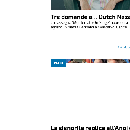
Tre domande a… Dutch Naza
La rassegna “Monferrato On Stage” approderà 
agosto in piazza Garibaldi a Moncalvo. Ospite ..
7 AGOS
PALIO
La signorile replica all’Anpi 