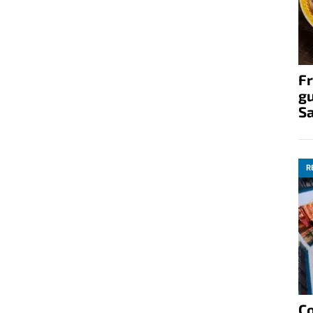
Fr
gu
S
R
C