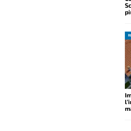
Sc
pi
R
Im
l’
ma