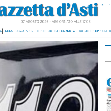
RICER
07 AGOSTO 2026 - AGGIORNATO ALLE 17.08
MA
ENOGASTROMIA
SPORT
TERRITORIO
TRE DOMANDE A…
RUBRICHE & OPINIONI
R