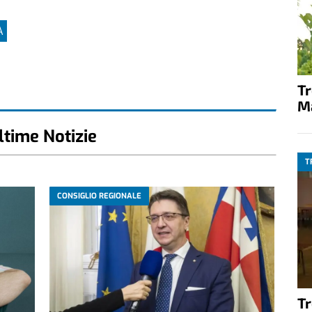
A
T
M
ltime Notizie
T
CONSIGLIO REGIONALE
T