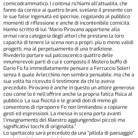
comicodrammatico. I continui richiami all’attualità, che
fanno da cornice ai quattro brani, svelano il presente con
le sue false ingenuità ed ipocrisie, regalando al pubblico
momenti di riflessione e anche di incontenibile comicità.
Hanno scritto di lui: “Mario Pirovano appartiene alla
ormai rara categoria degli attori che prestano la loro
capacità di tenere la scena non a propri, più o meno validi
progetti, ma al perpetuamento di una tradizione.
Rivederlo portare sul palcoscenico quattro delle
innumerevoli parti di cui è composto il Mistero buffo di
Dario Fo fa immediatamente pensare a Ferruccio Soleri
senza il quale Arlecchino non sembra pensabile, ma che a
sua volta ha ricevuto il testimone da chi lo aveva
preceduto. Pirovano è anche in questo un attore generoso
così come lo è nell’offrire anche la propria fatica fisica al
pubblico. La sua fisicità e le grandi doti di mimo gli
consentono di riproporre Fo non limitandosi a copiarne
gesti ed espressioni. La messa in scena porta avanti
l’insegnamento del Maestro aggiungendovi piccoli ma
significativi tocchi di originalità.”
Lo spettacolo sarà preceduto da una “pillola di paesaggio”