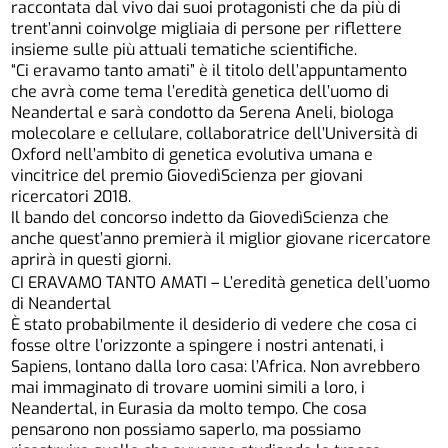
raccontata dal vivo dai suoi protagonisti che da più di
trent’anni coinvolge migliaia di persone per riflettere
insieme sulle più attuali tematiche scientifiche.
“Ci eravamo tanto amati” è il titolo dell’appuntamento
che avrà come tema l’eredità genetica dell’uomo di
Neandertal e sarà condotto da Serena Aneli, biologa
molecolare e cellulare, collaboratrice dell’Università di
Oxford nell’ambito di genetica evolutiva umana e
vincitrice del premio GiovedìScienza per giovani
ricercatori 2018.
Il bando del concorso indetto da GiovedìScienza che
anche quest’anno premierà il miglior giovane ricercatore
aprirà in questi giorni.
CI ERAVAMO TANTO AMATI – L’eredità genetica dell’uomo
di Neandertal
È stato probabilmente il desiderio di vedere che cosa ci
fosse oltre l’orizzonte a spingere i nostri antenati, i
Sapiens, lontano dalla loro casa: l’Africa. Non avrebbero
mai immaginato di trovare uomini simili a loro, i
Neandertal, in Eurasia da molto tempo. Che cosa
pensarono non possiamo saperlo, ma possiamo