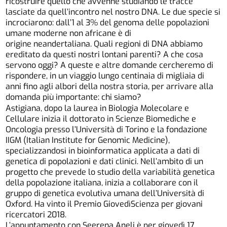
ricostruire quello che avvenne studiando le tracce
lasciate da quell’incontro nel nostro DNA. Le due specie si
incrociarono: dall’1 al 3% del genoma delle popolazioni
umane moderne non africane è di
origine neandertaliana. Quali regioni di DNA abbiamo
ereditato da questi nostri lontani parenti? A che cosa
servono oggi? A queste e altre domande cercheremo di
rispondere, in un viaggio lungo centinaia di migliaia di
anni fino agli albori della nostra storia, per arrivare alla
domanda più importante: chi siamo?
Astigiana, dopo la laurea in Biologia Molecolare e
Cellulare inizia il dottorato in Scienze Biomediche e
Oncologia presso l’Università di Torino e la fondazione
IIGM (Italian Institute for Genomic Medicine),
specializzandosi in bioinformatica applicata a dati di
genetica di popolazioni e dati clinici. Nell’ambito di un
progetto che prevede lo studio della variabilità genetica
della popolazione italiana, inizia a collaborare con il
gruppo di genetica evolutiva umana dell’Università di
Oxford. Ha vinto il Premio GiovedìScienza per giovani
ricercatori 2018.
L’appuntamento con Seerena Aneli è per giovedì 17