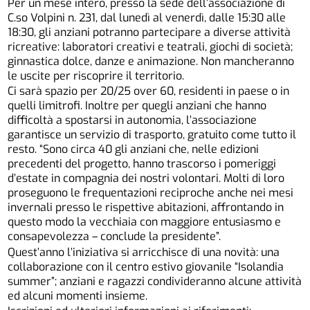
Per un mese intero, presso la sede dell’associazione di
C.so Volpini n. 231, dal lunedì al venerdì, dalle 15:30 alle
18:30, gli anziani potranno partecipare a diverse attività
ricreative: laboratori creativi e teatrali, giochi di società;
ginnastica dolce, danze e animazione. Non mancheranno
le uscite per riscoprire il territorio.
Ci sarà spazio per 20/25 over 60, residenti in paese o in
quelli limitrofi. Inoltre per quegli anziani che hanno
difficoltà a spostarsi in autonomia, l’associazione
garantisce un servizio di trasporto, gratuito come tutto il
resto. “Sono circa 40 gli anziani che, nelle edizioni
precedenti del progetto, hanno trascorso i pomeriggi
d’estate in compagnia dei nostri volontari. Molti di loro
proseguono le frequentazioni reciproche anche nei mesi
invernali presso le rispettive abitazioni, affrontando in
questo modo la vecchiaia con maggiore entusiasmo e
consapevolezza – conclude la presidente”.
Quest’anno l’iniziativa si arricchisce di una novità: una
collaborazione con il centro estivo giovanile “Isolandia
summer”; anziani e ragazzi condivideranno alcune attività
ed alcuni momenti insieme.