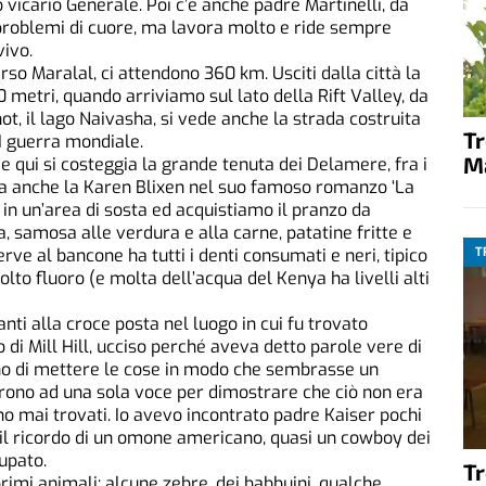
o vicario Generale. Poi c’è anche padre Martinelli, da
 problemi di cuore, ma lavora molto e ride sempre
vivo.
rso Maralal, ci attendono 360 km. Usciti dalla città la
0 metri, quando arriviamo sul lato della Rift Valley, da
, il lago Naivasha, si vede anche la strada costruita
T
 II guerra mondiale.
M
e qui si costeggia la grande tenuta dei Delamere, fra i
rla anche la Karen Blixen nel suo famoso romanzo ‘La
n un’area di sosta ed acquistiamo il pranzo da
, samosa alle verdura e alla carne, patatine fritte e
T
erve al bancone ha tutti i denti consumati e neri, tipico
lto fluoro (e molta dell’acqua del Kenya ha livelli alti
ti alla croce posta nel luogo in cui fu trovato
di Mill Hill, ucciso perché aveva detto parole vere di
no di mettere le cose in modo che sembrasse un
nirono ad una sola voce per dimostrare che ciò non era
no mai trovati. Io avevo incontrato padre Kaiser pochi
 il ricordo di un omone americano, quasi un cowboy dei
upato.
T
primi animali: alcune zebre, dei babbuini, qualche