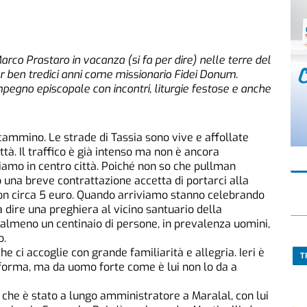
arco Prastaro in vacanza (si fa per dire) nelle terre del
 ben tredici anni come missionario Fidei Donum.
pegno episcopale con incontri, liturgie festose e anche
ammino. Le strade di Tassia sono vive e affollate
ittà. Il traffico è già intenso ma non è ancora
iamo in centro città. Poiché non so che pullman
 una breve contrattazione accetta di portarci alla
con circa 5 euro. Quando arriviamo stanno celebrando
dire una preghiera al vicino santuario della
o almeno un centinaio di persone, in prevalenza uomini,
o.
 ci accoglie con grande familiarità e allegria. Ieri è
T
n forma, ma da uomo forte come è lui non lo da a
, che è stato a lungo amministratore a Maralal, con lui