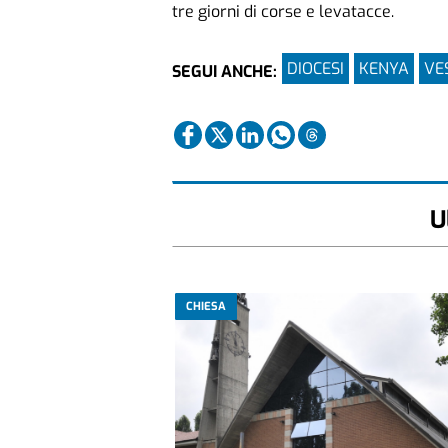
tre giorni di corse e levatacce.
DIOCESI
KENYA
VE
SEGUI ANCHE:
U
CHIESA