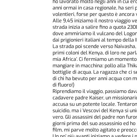
ho lavorato molto negli anni in cui er
anni ormai in casa regionale, ha seri
volentieri, forse per questo è ancora 
Alle 9,45 iniziamo il nostro viaggio ve
strada inizia a salire fino a quota 230
dove ammiriamo il vulcano del Logonot
dai prigionieri italiani al tempo della
La strada poi scende verso Naivasha, 
primi coloni del Kenya, di loro ne pa
mia Africa’. Ci fermiamo un momento i
mangiare in macchina: pollo alla Thika
bottiglie di acqua. La ragazza che ci s
di chi ha bevuto per anni acqua con mo
di fluoro!)
Riprendiamo il viaggio, passiamo davan
cadavere padre Kaiser, un missionario 
accusa su un potente locale. Tentaro
suicidio, ma i Vescovi del Kenya si u
vero. Gli assassini del padre non furo
giorni prima del suo assassinio ed ho
film, mi parve molto agitato e preocc
Un po’ più avanti iniziamo a vedere i 