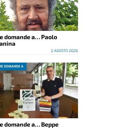
re domande a… Paolo
anina
2 AGOSTO 2026
RE DOMANDE A
re domande a… Beppe