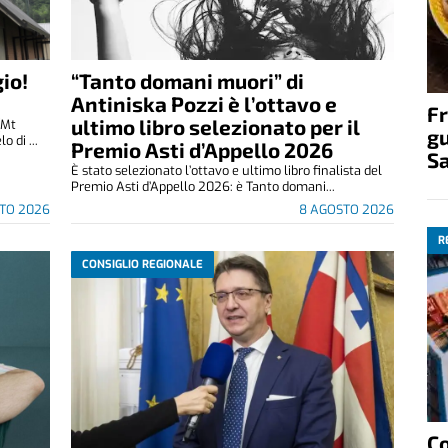
io!
“Tanto domani muori” di
Antiniska Pozzi è l’ottavo e
Fr
ultimo libro selezionato per il
(Mt
gu
 di ...
Premio Asti d’Appello 2026
S
È stato selezionato l’ottavo e ultimo libro finalista del
Premio Asti d’Appello 2026: è Tanto domani...
TO 2026
8 AGOSTO 2026
R
CONSIGLIO REGIONALE
C