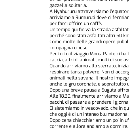
gazzella solitaria.
A Nyahururu attraversiamo l’equatore 
arriviamo a Rumuruti dove ci fermia
per farci offrire un caffè.
Un tempo qui finiva la strada asfalta
perché sono stati asfaltati altri 50 k
Come molte delle grandi opere pubblic
compagnia cinese.
Per tutto il viaggio Mons. Pante ci ha t
caccia, altri di animali, molti di sue 
Quando arriviamo allo sterrato, inizi
respirare tanta polvere. Non ci acco
animali nella savana. Il nostro impe
anche le gru coronate, e soprattutto u
Dopo una breve pausa a Suguta affron
Alle 18,30, finalmente arriviamo a Mar
pacchi, di passare a prendere i giornali
Ci sistemiamo in vescovado, che in qu
che oggi è di un intenso blu madonna.
Dopo cena chiacchieriamo un po’ in uff
corrente e allora andiamo a dormire.