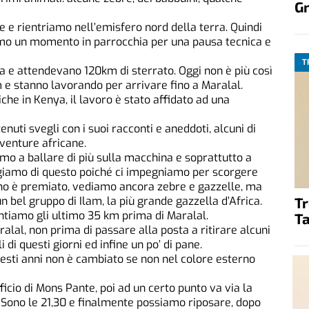
G
e rientriamo nell’emisfero nord della terra. Quindi
mo un momento in parrocchia per una pausa tecnica e
T
ta e attendevano 120km di sterrato. Oggi non è più così
m e stanno lavorando per arrivare fino a Maralal.
he in Kenya, il lavoro è stato affidato ad una
enuti svegli con i suoi racconti e aneddoti, alcuni di
avventure africane.
amo a ballare di più sulla macchina e soprattutto a
rgiamo di questo poiché ci impegniamo per scorgere
gno è premiato, vediamo ancora zebre e gazzelle, ma
T
n bel gruppo di Ilam, la più grande gazzella d’Africa.
tiamo gli ultimo 35 km prima di Maralal.
Ta
alal, non prima di passare alla posta a ritirare alcuni
 di questi giorni ed infine un po’ di pane.
esti anni non è cambiato se non nel colore esterno
icio di Mons Pante, poi ad un certo punto va via la
 Sono le 21,30 e finalmente possiamo riposare, dopo