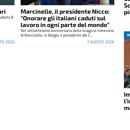
Sc
ri
Marcinelle, il presidente Nicco:
pi
“Onorare gli italiani caduti sul
sabato 8
.
lavoro in ogni parte del mondo”
Nel settantesimo anniversario della sciagura mineraria
di Marcinelle, in Belgio, il presidente del C...
R
TO 2026
7 AGOSTO 2026
Im
l’
ma