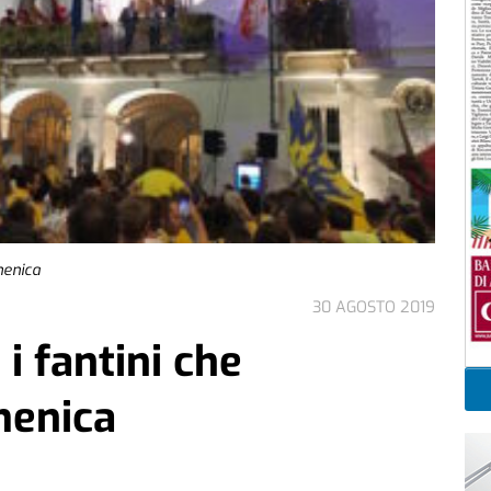
omenica
30 AGOSTO 2019
 i fantini che
menica