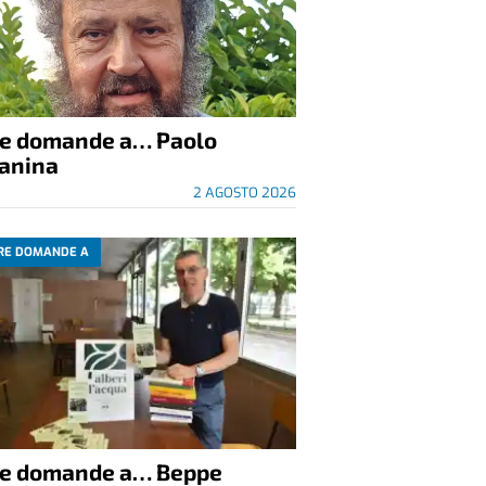
re domande a… Paolo
anina
2 AGOSTO 2026
RE DOMANDE A
re domande a… Beppe