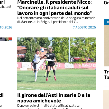
ri
Marcinelle, il presidente Nicco:
G
“Onorare gli italiani caduti sul
sabato 8
.
lavoro in ogni parte del mondo”
Nel settantesimo anniversario della sciagura mineraria
di Marcinelle, in Belgio, il presidente del C...
T
TO 2026
7 AGOSTO 2026
T
Ta
di
Il girone dell’Asti in serie D e la
nuova amichevole
za
Dopo un paio di rinvii è stata ufficializzata la