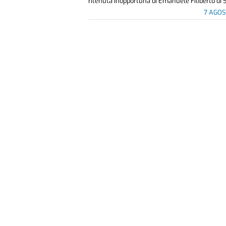
ritenuta inopportuna di Emanuele Filiberto di S
7 AGOS