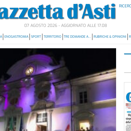
RICER
07 AGOSTO 2026 - AGGIORNATO ALLE 17.08
MA
ENOGASTROMIA
SPORT
TERRITORIO
TRE DOMANDE A…
RUBRICHE & OPINIONI
R