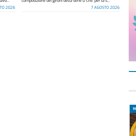
avo...
composizione dei gironi della serie D che, per la s...
TO 2026
7 AGOSTO 2026
R