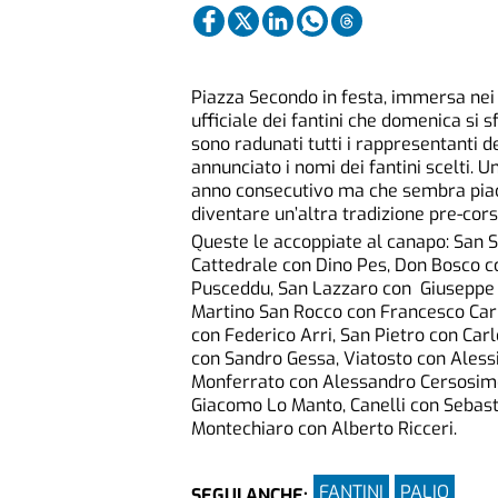
Piazza Secondo in festa, immersa nei c
ufficiale dei fantini che domenica si s
sono radunati tutti i rappresentanti 
annunciato i nomi dei fantini scelti. 
anno consecutivo ma che sembra piac
diventare un’altra tradizione pre-cors
Queste le accoppiate al canapo: San S
Cattedrale con Dino Pes, Don Bosco c
Pusceddu, San Lazzaro con Giuseppe Z
Martino San Rocco con Francesco Cari
con Federico Arri, San Pietro con Ca
con Sandro Gessa, Viatosto con Alessi
Monferrato con Alessandro Cersosimo,
Giacomo Lo Manto, Canelli con Sebas
Montechiaro con Alberto Ricceri.
FANTINI
PALIO
SEGUI ANCHE: