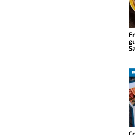
Fr
gu
S
R
C