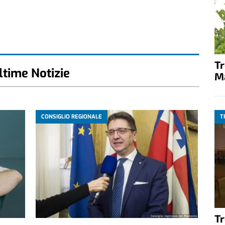
T
ltime Notizie
M
CONSIGLIO REGIONALE
T
T