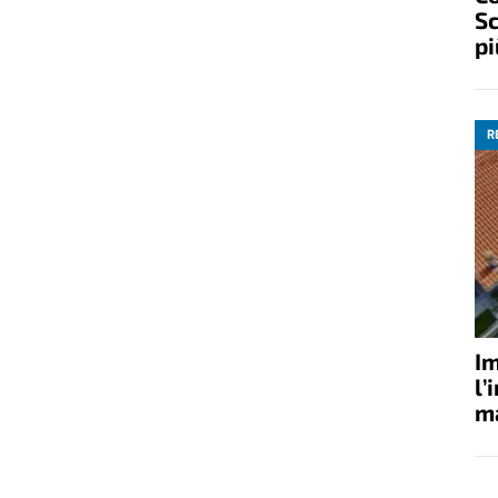
Sc
pi
R
Im
l’
ma