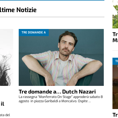
ltime Notizie
T
TRE DOMANDE A
M
T
Tre domande a… Dutch Nazari
La rassegna “Monferrato On Stage” approderà sabato 8
agosto in piazza Garibaldi a Moncalvo. Ospite ...
il
T
ista del