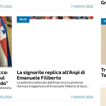
G
TO 2026
7 AGOSTO 2026
PALIO
T
T
cco:
La signorile replica all’Anpi di
Ta
sul
Emanuele Filiberto
ndo”
La polemica sollevata dall'Anpi circa la presenza
ritenuta inopportuna di Emanuele Filiberto di Savo...
mineraria
TO 2026
7 AGOSTO 2026