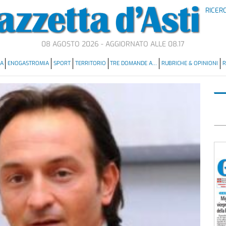
RICER
08 AGOSTO 2026 - AGGIORNATO ALLE 08.17
MA
ENOGASTROMIA
SPORT
TERRITORIO
TRE DOMANDE A…
RUBRICHE & OPINIONI
R