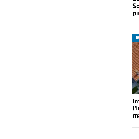
Sc
pi
R
Im
l’
ma