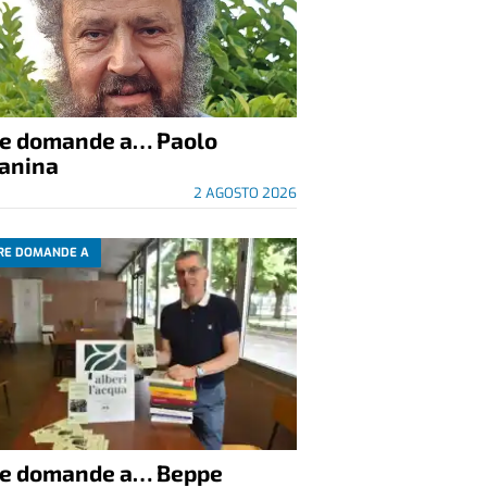
re domande a… Paolo
anina
2 AGOSTO 2026
RE DOMANDE A
re domande a… Beppe