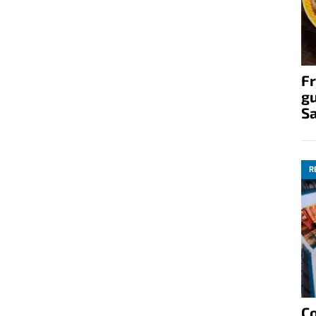
Fr
gu
S
R
C