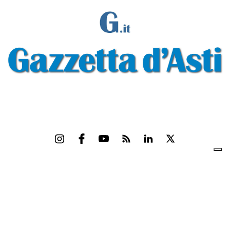
Gazzetta d'Asti s.r.l.Via Monsignor Umberto Rossi, 6 P.IVA-C.F. 01542300056
Feed RSS
Contatti e Pubblicità
Abbonamenti
Amministrazione
trasparente
Norme Editoriali
Privacy Policy
Cookie Policy