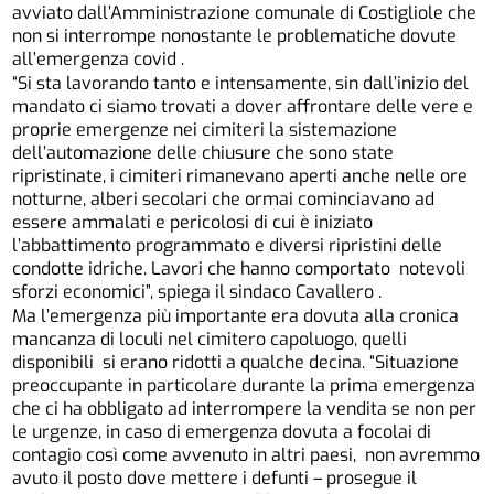
avviato dall’Amministrazione comunale di Costigliole che
non si interrompe nonostante le problematiche dovute
all’emergenza covid .
“Si sta lavorando tanto e intensamente, sin dall’inizio del
mandato ci siamo trovati a dover affrontare delle vere e
proprie emergenze nei cimiteri la sistemazione
dell’automazione delle chiusure che sono state
ripristinate, i cimiteri rimanevano aperti anche nelle ore
notturne, alberi secolari che ormai cominciavano ad
essere ammalati e pericolosi di cui è iniziato
l’abbattimento programmato e diversi ripristini delle
condotte idriche. Lavori che hanno comportato notevoli
sforzi economici”, spiega il sindaco Cavallero .
Ma l’emergenza più importante era dovuta alla cronica
mancanza di loculi nel cimitero capoluogo, quelli
disponibili si erano ridotti a qualche decina. “Situazione
preoccupante in particolare durante la prima emergenza
che ci ha obbligato ad interrompere la vendita se non per
le urgenze, in caso di emergenza dovuta a focolai di
contagio così come avvenuto in altri paesi, non avremmo
avuto il posto dove mettere i defunti – prosegue il