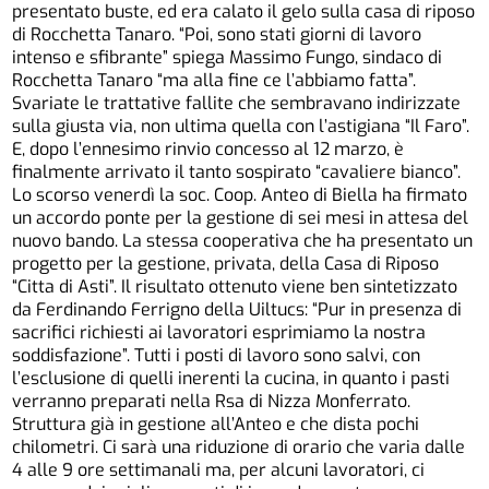
presentato buste, ed era calato il gelo sulla casa di riposo
di Rocchetta Tanaro. “Poi, sono stati giorni di lavoro
intenso e sfibrante” spiega Massimo Fungo, sindaco di
Rocchetta Tanaro “ma alla fine ce l’abbiamo fatta”.
Svariate le trattative fallite che sembravano indirizzate
sulla giusta via, non ultima quella con l’astigiana “Il Faro”.
E, dopo l’ennesimo rinvio concesso al 12 marzo, è
finalmente arrivato il tanto sospirato “cavaliere bianco”.
Lo scorso venerdì la soc. Coop. Anteo di Biella ha firmato
un accordo ponte per la gestione di sei mesi in attesa del
nuovo bando. La stessa cooperativa che ha presentato un
progetto per la gestione, privata, della Casa di Riposo
“Citta di Asti”. Il risultato ottenuto viene ben sintetizzato
da Ferdinando Ferrigno della Uiltucs: “Pur in presenza di
sacrifici richiesti ai lavoratori esprimiamo la nostra
soddisfazione”. Tutti i posti di lavoro sono salvi, con
l’esclusione di quelli inerenti la cucina, in quanto i pasti
verranno preparati nella Rsa di Nizza Monferrato.
Struttura già in gestione all’Anteo e che dista pochi
chilometri. Ci sarà una riduzione di orario che varia dalle
4 alle 9 ore settimanali ma, per alcuni lavoratori, ci