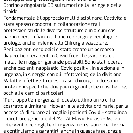
Otorinolaringoiatria 35 sui tumori della laringe e della
tiroide.
Fondamentale è l’approccio multidisciplinare. L’attività è
stata spesso condotta in collaborazione tra i
professionisti delle diverse strutture e in alcuni casi
hanno operato fianco a fianco chirurgo, ginecologo e
urologo, anche insieme alla Chirurgia vascolare.
Per i pazienti oncologici è stato creato un percorso
diagnostico terapeutico Covid-free che garantisce ai
malati le maggiori garanzie possibili. Sono stati operati
anche pazienti neoplastici Covid positivi, in elezione e in
urgenza, in sinergia con gli infettivologi della divisione
Malattie infettive. In questi casi i chirurghi indossano
protezioni specifiche: due paia di guanti, due mascherine,
occhiali e camici particolari.
“Purtroppo l’emergenza di questo ultimo anno ci ha
costretto a limitare i ricoveri e le attività ordinarie, per la
necessità di curare al meglio i pazienti Covid – sottolinea
il direttore generale dell’Asl At Flavio Boraso -. Ma gli
interventi oncologici e di urgenza non si sono mai fermati
e continuiamo a garantirli anche in questa fase, grazie