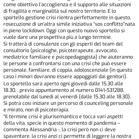
come obiettivo l’accoglienza e il supporto alle situazioni
di fragilità e marginalità sul nostro territorio. E lo
sportello gestione crisi rientra perfettamente in questo,
rosecuzione di un’altra simile iniziativa “sos conflitto”nata
in pieno lockdown. Oggi con questo nuovo sportello si
vuole dare una prospettiva più a lungo termine.
Si tratterà di consulenze con gli esperti del team del
consultorio (psicologhe, psicoterapeute, avvocato,
mediatrice familiare e psicopedagogista) che aiuteranno
le persone a confrontarsi con una crisi che può essere
personale, familiare, di coppia, adoloscenziale (in questo
caso i minori dovranno essere appoggiati dai genitori).
Lo sportello sarà aperto ogni giovedì dalle 15.30 alle
18.30, , previo appuntamento al numero 0141-531288,
prenotabile dal lunedì al venerdì (dalle 15.30 alle 18.30).
Si potrà così iniziare un percorso di counceling personale
e mirato, non di psicoterapia.
“Il termine crisi è plurisemantico e tocca vari aspetti
della vita, specie in questo momento di pandemia –
commenta Alessandria -, la crisi però non ci deve
spaventare, la crisi anzi ci permette di leggere la nostra