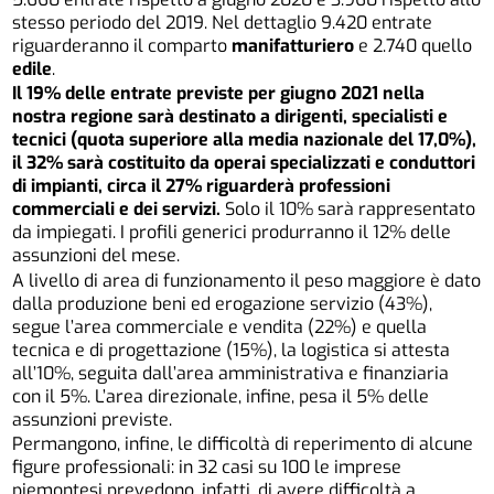
stesso periodo del 2019. Nel dettaglio 9.420 entrate
riguarderanno il comparto
manifatturiero
e 2.740 quello
edile
.
Il 19% delle entrate previste per giugno 2021 nella
nostra regione sarà destinato a dirigenti, specialisti e
tecnici (quota superiore alla media nazionale del 17,0%),
il 32% sarà costituito da operai specializzati e conduttori
di impianti, circa il 27% riguarderà professioni
commerciali e dei servizi.
Solo il 10% sarà rappresentato
da impiegati. I profili generici produrranno il 12% delle
assunzioni del mese.
A livello di area di funzionamento il peso maggiore è dato
dalla produzione beni ed erogazione servizio (43%),
segue l’area commerciale e vendita (22%) e quella
tecnica e di progettazione (15%), la logistica si attesta
all’10%, seguita dall’area amministrativa e finanziaria
con il 5%. L’area direzionale, infine, pesa il 5% delle
assunzioni previste.
Permangono, infine, le difficoltà di reperimento di alcune
figure professionali: in 32 casi su 100 le imprese
piemontesi prevedono, infatti, di avere difficoltà a