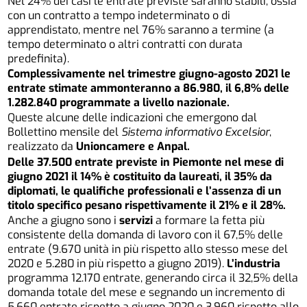
Nel 24% dei casi le entrate previste saranno stabili, ossia
con un contratto a tempo indeterminato o di
apprendistato, mentre nel 76% saranno a termine (a
tempo determinato o altri contratti con durata
predefinita).
Complessivamente nel trimestre giugno-agosto 2021 le
entrate stimate ammonteranno a 86.980, il 6,8% delle
1.282.840 programmate a livello nazionale.
Queste alcune delle indicazioni che emergono dal
Bollettino mensile del
Sistema informativo Excelsior
,
realizzato da
Unioncamere e Anpal.
Delle 37.500 entrate previste in Piemonte nel mese di
giugno 2021 il 14% è costituito da laureati, il 35% da
diplomati, le qualifiche professionali e l’assenza di un
titolo specifico pesano rispettivamente il 21% e il 28%.
Anche a giugno sono i
servizi
a formare la fetta più
consistente della domanda di lavoro con il 67,5% delle
entrate (9.670 unità in più rispetto allo stesso mese del
2020 e 5.280 in più rispetto a giugno 2019).
L’industria
programma 12.170 entrate, generando circa il 32,5% della
domanda totale del mese e segnando un incremento di
5.660 entrate rispetto a giugno 2020 e 3.960 rispetto allo