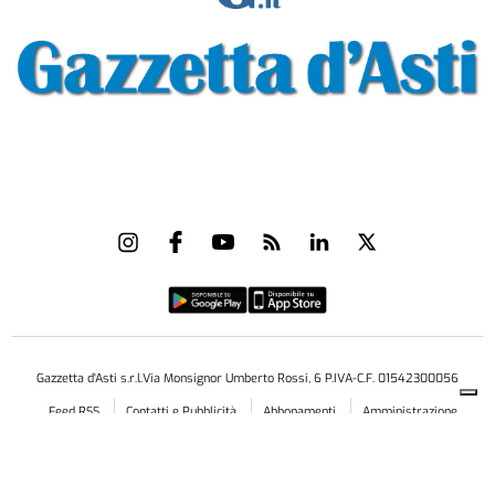
Gazzetta d'Asti s.r.l.Via Monsignor Umberto Rossi, 6 P.IVA-C.F. 01542300056
Feed RSS
Contatti e Pubblicità
Abbonamenti
Amministrazione
trasparente
Norme Editoriali
Privacy Policy
Cookie Policy
Condizioni di Utilizzo