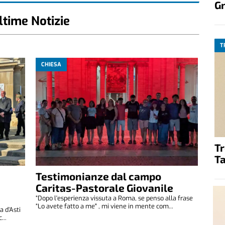
G
ltime Notizie
T
CHIESA
T
Ta
Testimonianze dal campo
Caritas-Pastorale Giovanile
“Dopo l'esperienza vissuta a Roma, se penso alla frase
“Lo avete fatto a me" , mi viene in mente com...
 d’Asti
...