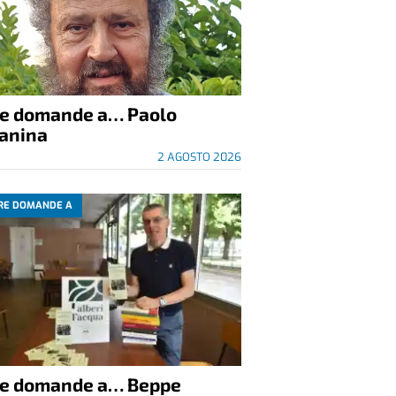
re domande a… Paolo
anina
2 AGOSTO 2026
RE DOMANDE A
re domande a… Beppe