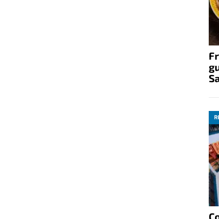
Fr
gu
S
R
C