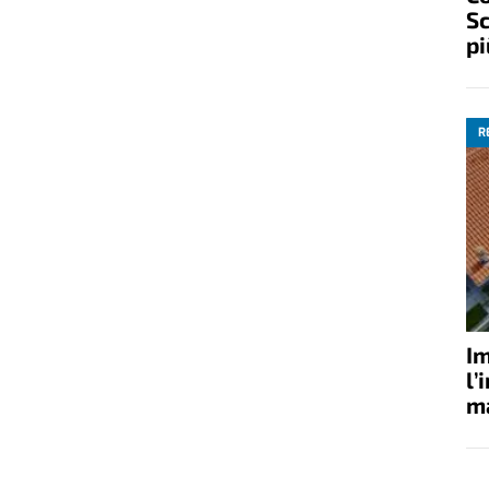
Sc
pi
R
Im
l’
ma