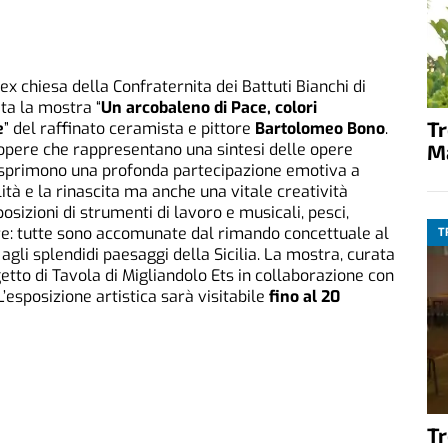
 ex chiesa della Confraternita dei Battuti Bianchi di
ta la mostra “
Un arcobaleno di Pace, colori
T
e
” del raffinato ceramista e pittore
Bartolomeo Bono
.
M
opere che rappresentano una sintesi delle opere
ri esprimono una profonda partecipazione emotiva a
ità e la rinascita ma anche una vitale creatività
osizioni di strumenti di lavoro e musicali, pesci,
mare: tutte sono accomunate dal rimando concettuale al
T
gli splendidi paesaggi della Sicilia. La mostra, curata
etto di Tavola di Migliandolo Ets in collaborazione con
’esposizione artistica sarà visitabile
fino al 20
T