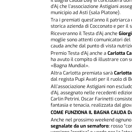
Il Bagna Cauda Day si concluderà do
d’Aj che l’associazione Astigiani asse
municipio ad Asti (sala Platone).
Tra i premiati quest’anno il patriarca
storica azienda di Cocconato e per il 
Riceveranno il Testa d’Aj anche
Giorg
moglie sono attenti comunicatori de
cauda anche dal punto di vista nutrizi
Premio Testa d’Aj anche a
Carlotta Ca
ha avuto il compito di illustrare con 
«Bagna Mundial».
Altra Carlotta premiata sarà
Carlott
dal regista Pupi Avati per il ruolo di 
All’associazione Astigiani non escludo
d’Aj, assegnato nelle recedenti edizio
Carlin Petrini, Oscar Farinetti consiste
fantasia e tenacia, realizzata dal gio
COME FUNZIONA IL BAGNA CAUDA D
Anche nel prossimo weekend ognuno 
segnalate da un semaforo:
rosso “com