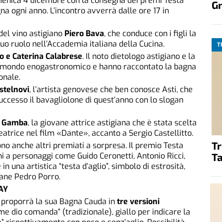
menica 4 dicembre con la consegna dei premi Testa
G
gna ogni anno. L’incontro avverrà dalle ore 17 in
 del vino astigiano
Piero Bava
, che conduce con i figli la
suo ruolo nell’Accademia italiana della Cucina.
T
io e Caterina Calabrese
. Il noto dietologo astigiano e la
l mondo enogastronomico e hanno raccontato la bagna
onale.
stelnovi
, l’artista genovese che ben conosce Asti, che
successo il bavagliolone di quest’anno con lo slogan
a Gamba
, la giovane attrice astigiana che è stata scelta
Beatrice nel film «Dante», accanto a Sergio Castellitto.
T
no anche altri premiati a sorpresa. Il premio Testa
Ta
ni a personaggi come Guido Ceronetti, Antonio Ricci,
 in una artistica “testa d’aglio”, simbolo di estrosità,
vane Pedro Porro.
AY
proporrà la sua Bagna Cauda in
tre versioni
e dio comanda” (tradizionale), giallo per indicare la