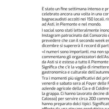
È stato un fine settimana intenso e p
celebrato ancora una volta in una corn
bagnacaudisti accolti nei 150 locali, r
ad Asti, in Piemonte e nel mondo.
I social sono stati letteralmente inon
Instagram patrocinato dal Consorzio d
prevedere che con il secondo week end
dicembre si supererà il record di part
«I numeri sono importanti, ma non sp
commentano gli organizzatori dell’As
da Asti si è esteso a tutto il Piemont
Significa che c’è la voglia di rimette
gastronomica e culturale dell’autun
Tra i momenti più significativi del p
venerdì e sabato sera al Foyer delle F
aziende agricole della Cia e di Coldir
la grappa. Ci hanno lavorato decine di
Calosso) per servire circa 200 commen
hanno preparato dolci tipici. Signific
offerto da una giovane produttrice ru