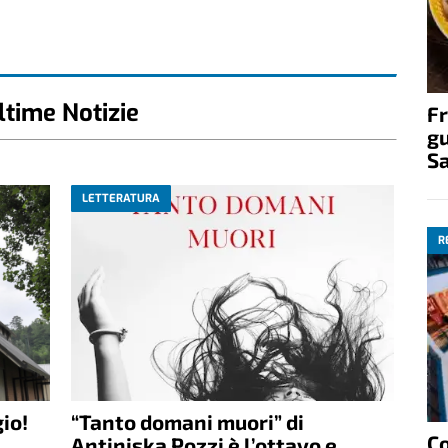
ltime Notizie
Fr
gu
S
LETTERATURA
R
io!
“Tanto domani muori” di
C
Antiniska Pozzi è l’ottavo e