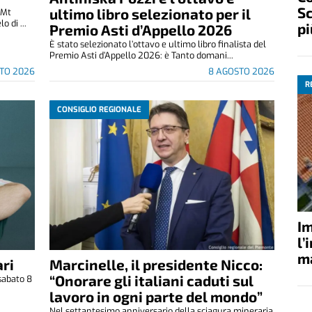
Sc
ultimo libro selezionato per il
(Mt
 di ...
pi
Premio Asti d’Appello 2026
È stato selezionato l’ottavo e ultimo libro finalista del
Premio Asti d’Appello 2026: è Tanto domani...
TO 2026
8 AGOSTO 2026
R
CONSIGLIO REGIONALE
Im
l’
ma
ri
Marcinelle, il presidente Nicco:
“Onorare gli italiani caduti sul
sabato 8
.
lavoro in ogni parte del mondo”
Nel settantesimo anniversario della sciagura mineraria