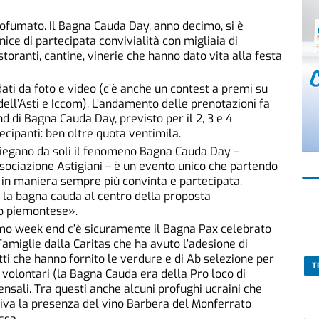
rofumato. Il Bagna Cauda Day, anno decimo, si è
ice di partecipata convivialità con migliaia di
istoranti, cantine, vinerie che hanno dato vita alla festa
dati da foto e video (c’è anche un contest a premi su
ell’Asti e Iccom). L’andamento delle prenotazioni fa
 di Bagna Cauda Day, previsto per il 2, 3 e 4
ecipanti: ben oltre quota ventimila.
iegano da soli il fenomeno Bagna Cauda Day –
sociazione Astigiani – è un evento unico che partendo
e in maniera sempre più convinta e partecipata.
re la bagna cauda al centro della proposta
no piemontese».
rimo week end c’è sicuramente il Bagna Pax celebrato
amiglie dalla Caritas che ha avuto l’adesione di
etti che hanno fornito le verdure e di Ab selezione per
T
 volontari (la Bagna Cauda era della Pro loco di
sali. Tra questi anche alcuni profughi ucraini che
ativa la presenza del vino Barbera del Monferrato
ssa.