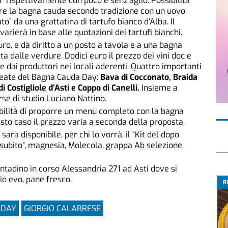
a” rispettivamente con poco e senz’aglio. Possibilità
udere la bagna cauda secondo tradizione con un uovo
o” da una grattatina di tartufo bianco d’Alba. Il
rierà in base alle quotazioni dei tartufi bianchi.
uro, e dà diritto a un posto a tavola e a una bagna
 dalle verdure. Dodici euro il prezzo dei vini doc e
 dai produttori nei locali aderenti. Quattro importanti
lleate del Bagna Cauda Day:
Bava di Cocconato, Braida
i Costigliole d’Asti e Coppo di Canelli.
Insieme a
rse di studio Luciano Nattino.
ibilità di proporre un menu completo con la bagna
esto caso il prezzo varia a seconda della proposta.
sarà disponibile, per chi lo vorrà, il “Kit del dopo
subito”, magnesia, Molecola, grappa Ab selezione,
ntadino in corso Alessandria 271 ad Asti dove si
io evo, pane fresco.
R
 DAY
GIORGIO CALABRESE