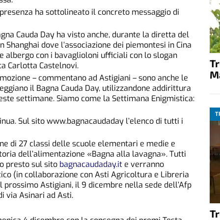
presenza ha sottolineato il concreto messaggio di
gna Cauda Day ha visto anche, durante la diretta del
n Shanghai dove l’associazione dei piemontesi in Cina
albergo con i bavaglioloni ufficiali con lo slogan
T
a Carlotta Castelnovi.
M
omozione – commentano ad Astigiani – sono anche le
eggiano il Bagna Cauda Day, utilizzandone addirittura
queste settimane. Siamo come la Settimana Enigmistica:
T
inua. Sul sito www.bagnacaudaday l’elenco di tutti i
one di 27 classi delle scuole elementari e medie e
 storia dell’alimentazione «Bagna alla lavagna». Tutti
no presto sul sito
bagnacaudaday.it
e verranno
ico (in collaborazione con Asti Agricoltura e Libreria
 prossimo Astigiani, il 9 dicembre nella sede dell’Afp
i via Asinari ad Asti.
T