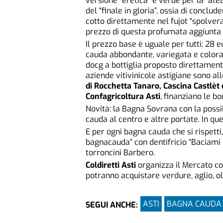
versione “eretica” e verde per la “ate
del “finale in gloria”, ossia di concl
cotto direttamente nel fujot “spolverat
prezzo di questa profumata aggiunta va
Il prezzo base è uguale per tutti: 28 e
cauda abbondante, variegata e colorata
docg a bottiglia proposto direttamente
aziende vitivinicole astigiane sono a
di Rocchetta Tanaro, Cascina Castlèt d
Confagricoltura Asti
, finanziano le bo
Novità: la Bagna Sovrana con la poss
cauda al centro e altre portate. In qu
E per ogni bagna cauda che si rispetti, 
bagnacauda” con dentifricio “Baciami 
torroncini Barbero.
Coldiretti Asti
organizza il Mercato co
potranno acquistare verdure, aglio, ol
ASTI
BAGNA CAUDA
SEGUI ANCHE: