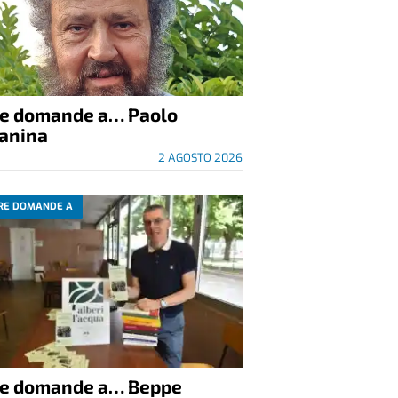
re domande a… Paolo
anina
2 AGOSTO 2026
RE DOMANDE A
re domande a… Beppe