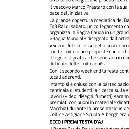
Il vescovo Marco Prastaro con la sua 
pace dell’iniziativa.
La grande copertura mediatica del Ba
Tg3 Rai di sabato, un collegamento co
organizza la Bagna Cauda in un grande 
«Bagna Mundial» disegnato dall’artist
«Segno del successo della nostra pr
molte imitazioni e proposte che occhi
il logo e la grafica che spuntano in 
diffidate delle imitazioni!».
Con il secondo week end la festa cont
locali aderenti.
Intanto si è chiuso con la partecipazi
centinaia di studenti la ricerca sulla
lavori (video, disegni, fumetti) saran
premiati con buoni in materiale didatt
Marchia) durante la presentazione del
Colline Astigiane Scuola Alberghiera d
ECCO I PREMI TESTA D’AJ