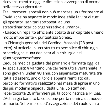
ricovero, mentre oggi le dimissioni avvengono di norma
nella stessa giornata>.
Tra i momenti epocali non può mancare un riferimento al
Covid <che ha segnato in modo indelebile la vita di tutti
gli operatori sanitari sottoposti ad uno
straordinariocarico organizzativo e umano>.
<Lascio un reparto efficiente dotato di un capitale umano
molto importante>, puntualizza Sorisio.
La Chirurgia generale del Cardinal Massaia (28 posti
letto), si articola in una struttura semplice di chirurgia
proctologica e una dedicata alla chirurgia del
giuntogastroesofageo.
L’equipe medica guidata dal primario è formata oggi da
14 specialisti: 4 vantano una carriera ultra ventennale, 7
sono giovani under 40 anni, con esperienze maturate tra
Italia ed estero, uno di loro è appena rientrato dal
percorso formativo realizzato nel mese di aprile in uno
dei più moderni ospedali della Cina. Lo staff del
repartoconta 26 infermieri più la coordinatrice e 14 Oss.
L’Asl ha già bandito la selezione per la nomina del nuovo
primario. Nelle more dell’assegnazione del ruolo verrà