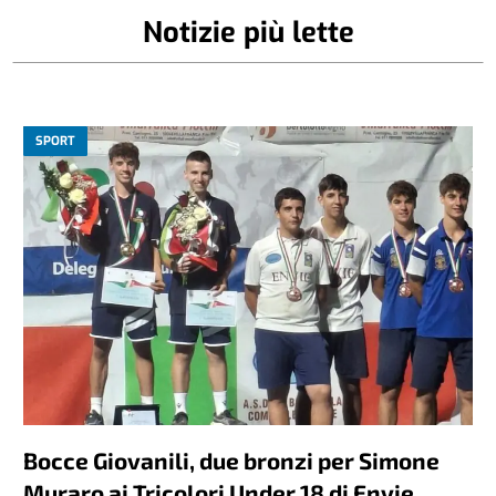
Notizie più lette
SPORT
Bocce Giovanili, due bronzi per Simone
Muraro ai Tricolori Under 18 di Envie