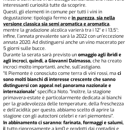
interessanti curiosità tutte da scoprire.
Questi, gli elementi in comune per tutti i vini in
degustazione: tipologia fermo e
in purezza, sia nella
versione classica sia semi aromatica e aromatica
,
mentre la gradazione alcolica varierà tra i 12° e i 13,5°;
infine, l’annata prevalente sarà la 2022 con un’eccezione
annata 2020. Ad distinguersi anche un vino macerato per
5 giorni sulle bucce.
Durante la serata sarà previsto un
omaggio agli ibridi e
agli incroci, quindi, a Giovanni Dalmasso,
che ha creato
incroci molto importanti, anche, sull’astigiano.
“Il Piemonte è conosciuto come terra di vini rossi, ma
ci
sono molti bianchi di interesse crescente che sanno
distinguersi con appeal nel panorama nazionale e
internazionale
” specifica Noto. “Inoltre, la stagione
primavera-estate è particolarmente dedicata ai bianchi
per la gradevolezza delle temperature, della freschezza
e dell’acidità; per questo, abbiamo scelto di aprire la
stagione con gli autoctoni celebri e rari piemontesi”.
In abbinamento ci saranno: farinata, formaggi e salumi,
i
l tutto rigorosamente a km0 e prodotti dai contadini e