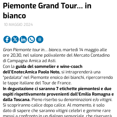
Piemonte Grand Tour… in
bianco
10 MAGGIO 2024
Gran Piemonte tour in… bianco
, martedì 14 maggio alle
ore 20,30, nel salone polivalente del Mercato Contadino
di Campagna Amica ad Asti.
Con la
guida del sommelier e wine-coach
dell’EnotecAmica Paolo Noto,
si intraprenderà una
“pedalata” nel Piemonte enoico dei bianchi, ripercorrendo
le tappe italiane del Tour de France.
In degustazione ci saranno 7 etichette piemontesi e due
ospiti rispettivamente provenienti dall’Emilia Romagna e
dalla Toscana.
Pieno riserbo su denominazioni e/o vitigni.
Si scopriranno calice dopo calice. Al momento, è solo
dato di sapere che saranno vitigni celebri e gemme rare
messi a confronto in un dialogo sensoriale, che riserverà