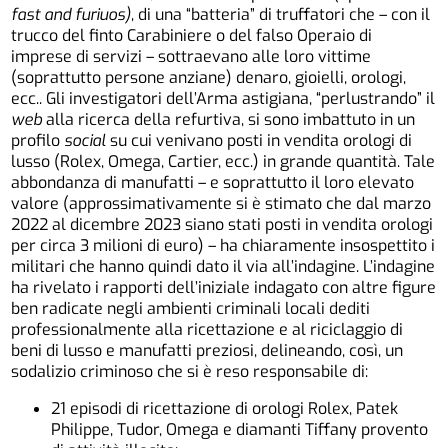
fast and furiuos)
, di una “batteria” di truffatori che – con il
trucco del finto Carabiniere o del falso Operaio di
imprese di servizi – sottraevano alle loro vittime
(soprattutto persone anziane) denaro, gioielli, orologi,
ecc.. Gli investigatori dell’Arma astigiana, “perlustrando” il
web
alla ricerca della refurtiva, si sono imbattuto in un
profilo
social
su cui venivano posti in vendita orologi di
lusso (Rolex, Omega, Cartier, ecc.) in grande quantità. Tale
abbondanza di manufatti – e soprattutto il loro elevato
valore (approssimativamente si è stimato che dal marzo
2022 al dicembre 2023 siano stati posti in vendita orologi
per circa 3 milioni di euro) – ha chiaramente insospettito i
militari che hanno quindi dato il via all’indagine. L’indagine
ha rivelato i rapporti dell’iniziale indagato con altre figure
ben radicate negli ambienti criminali locali dediti
professionalmente alla ricettazione e al riciclaggio di
beni di lusso e manufatti preziosi, delineando, così, un
sodalizio criminoso che si è reso responsabile di:
21 episodi di ricettazione di orologi Rolex, Patek
Philippe, Tudor, Omega e diamanti Tiffany provento