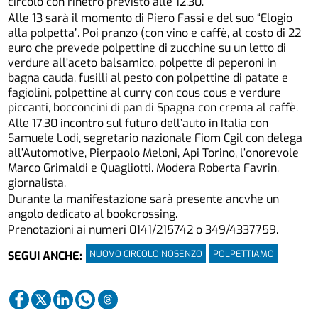
circolo con rinetro previsto alle 12.30.
Alle 13 sarà il momento di Piero Fassi e del suo “Elogio
alla polpetta”. Poi pranzo (con vino e caffè, al costo di 22
euro che prevede polpettine di zucchine su un letto di
verdure all’aceto balsamico, polpette di peperoni in
bagna cauda, fusilli al pesto con polpettine di patate e
fagiolini, polpettine al curry con cous cous e verdure
piccanti, bocconcini di pan di Spagna con crema al caffè.
Alle 17.30 incontro sul futuro dell’auto in Italia con
Samuele Lodi, segretario nazionale Fiom Cgil con delega
all’Automotive, Pierpaolo Meloni, Api Torino, l’onorevole
Marco Grimaldi e Quagliotti. Modera Roberta Favrin,
giornalista.
Durante la manifestazione sarà presente ancvhe un
angolo dedicato al bookcrossing.
Prenotazioni ai numeri 0141/215742 o 349/4337759.
NUOVO CIRCOLO NOSENZO
POLPETTIAMO
SEGUI ANCHE: