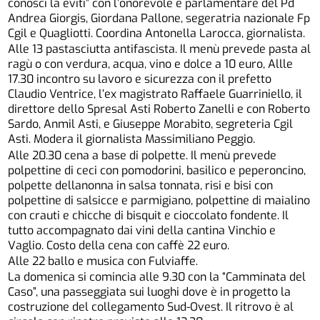
conosci la eviti” con l’onorevole e parlamentare del Pd
Andrea Giorgis, Giordana Pallone, segeratria nazionale Fp
Cgil e Quagliotti. Coordina Antonella Larocca, giornalista.
Alle 13 pastasciutta antifascista. Il menù prevede pasta al
ragù o con verdura, acqua, vino e dolce a 10 euro, Allle
17.30 incontro su lavoro e sicurezza con il prefetto
Claudio Ventrice, l’ex magistrato Raffaele Guarriniello, il
direttore dello Spresal Asti Roberto Zanelli e con Roberto
Sardo, Anmil Asti, e Giuseppe Morabito, segreteria Cgil
Asti. Modera il giornalista Massimiliano Peggio.
Alle 20.30 cena a base di polpette. Il menù prevede
polpettine di ceci con pomodorini, basilico e peperoncino,
polpette dellanonna in salsa tonnata, risi e bisi con
polpettine di salsicce e parmigiano, polpettine di maialino
con crauti e chicche di bisquit e cioccolato fondente. Il
tutto accompagnato dai vini della cantina Vinchio e
Vaglio. Costo della cena con caffè 22 euro.
Alle 22 ballo e musica con Fulviaffe.
La domenica si comincia alle 9.30 con la “Camminata del
Caso”, una passeggiata sui luoghi dove è in progetto la
costruzione del collegamento Sud-Ovest. Il ritrovo è al