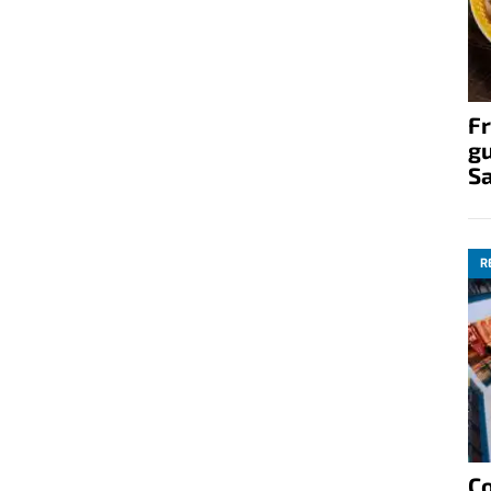
Fr
gu
S
R
C