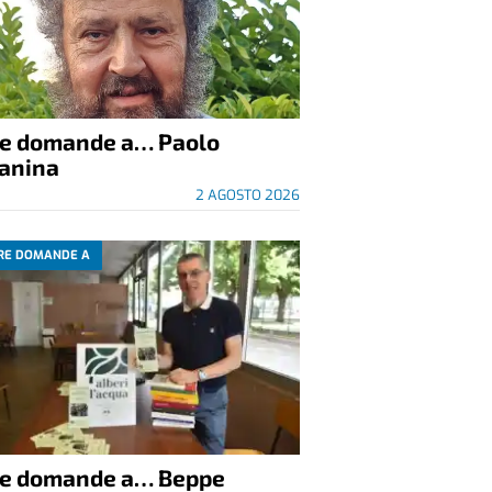
re domande a… Paolo
anina
2 AGOSTO 2026
RE DOMANDE A
re domande a… Beppe