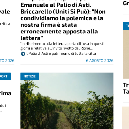
G
Emanuele al Palio di Asti.
vale
Briccarello (Uniti Si Può): “Non
condividiamo la polemica e la
nostra firma è stata
critica
T
.
erroneamente apposta alla
lettera”
"In riferimento alla lettera aperta diffusa in questi
giorni e relativa all'invito rivolto dal Rione...
Il Palio di Asti è patrimonio di tutta la città
TO 2026
6 AGOSTO 2026
PORT
NOTIZIE
T
Ta
rima
to i
..