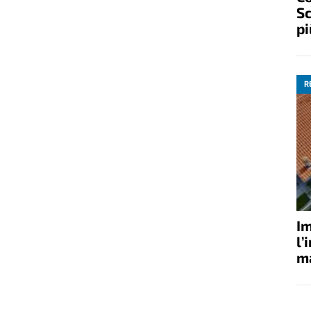
Sc
pi
R
Im
l’
ma