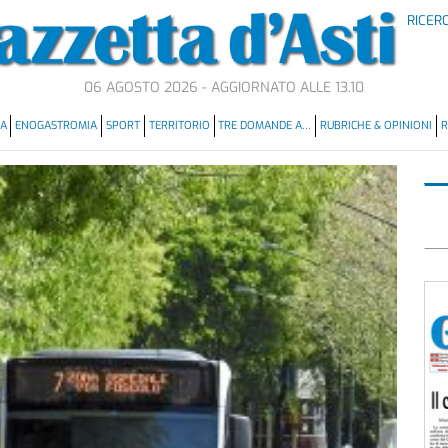
RICER
06 AGOSTO 2026 - AGGIORNATO ALLE 13.10
MA
ENOGASTROMIA
SPORT
TERRITORIO
TRE DOMANDE A…
RUBRICHE & OPINIONI
R