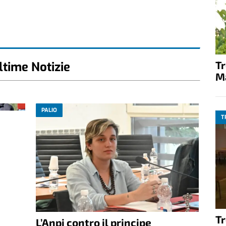
T
ltime Notizie
M
PALIO
T
T
L’Anpi contro il principe