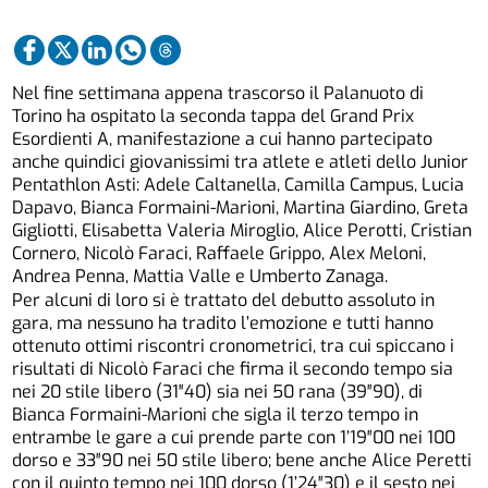
Nel fine settimana appena trascorso il Palanuoto di
Torino ha ospitato la seconda tappa del Grand Prix
Esordienti A, manifestazione a cui hanno partecipato
anche quindici giovanissimi tra atlete e atleti dello Junior
Pentathlon Asti: Adele Caltanella, Camilla Campus, Lucia
Dapavo, Bianca Formaini-Marioni, Martina Giardino, Greta
Gigliotti, Elisabetta Valeria Miroglio, Alice Perotti, Cristian
Cornero, Nicolò Faraci, Raffaele Grippo, Alex Meloni,
Andrea Penna, Mattia Valle e Umberto Zanaga.
Per alcuni di loro si è trattato del debutto assoluto in
gara, ma nessuno ha tradito l’emozione e tutti hanno
ottenuto ottimi riscontri cronometrici, tra cui spiccano i
risultati di Nicolò Faraci che firma il secondo tempo sia
nei 20 stile libero (31″40) sia nei 50 rana (39″90), di
Bianca Formaini-Marioni che sigla il terzo tempo in
entrambe le gare a cui prende parte con 1’19″00 nei 100
dorso e 33″90 nei 50 stile libero; bene anche Alice Peretti
con il quinto tempo nei 100 dorso (1’24″30) e il sesto nei