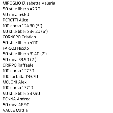
MIROGLIO Elisabetta Valeria
50 stile libero 42.70
50 rana 53.60
PERETTI Alice
100 dorso 1’24.30 (5°)
50 stile libero 34.20 (6°)
CORNERO Cristian
50 stile libero 41.10
FARACI Nicolo
50 stile libero 31.40 (2°)
50 rana 39.90 (2°)
GRIPPO Raffaele
100 dorso 1’27.30
100 farfalla 1’33.70
MELONI Alex
100 dorso 1’37.10
50 stile libero 37.90
PENNA Andrea
50 rana 48.90
VALLE Mattia