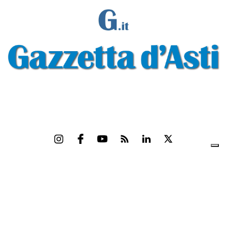
Gazzetta d'Asti s.r.l.Via Monsignor Umberto Rossi, 6 P.IVA-C.F. 01542300056
Feed RSS
Contatti e Pubblicità
Abbonamenti
Amministrazione