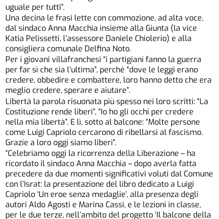
uguale per tutti”.
Una decina le frasi lette con commozione, ad alta voce,
dal sindaco Anna Macchia insieme alla Giunta (la vice
Katia Pelissetti, l’assessore Daniele Chiolerio) e alla
consigliera comunale Delfina Noto.
Per i giovani villafranchesi “i partigiani fanno la guerra
per far sì che sia l’ultima”, perché “dove le leggi erano
credere, obbedire e combattere, loro hanno detto che era
meglio credere, sperare e aiutare”.
Libertà la parola risuonata più spesso nei loro scritti: “La
Costituzione rende liberi”, “Io ho gli occhi per credere
nella mia libertà”. E lì, sotto al balcone: “Molte persone
come Luigi Capriolo cercarono di ribellarsi al fascismo.
Grazie a loro oggi siamo liberi”.
“Celebriamo oggi la ricorrenza della Liberazione – ha
ricordato il sindaco Anna Macchia – dopo averla fatta
precedere da due momenti significativi voluti dal Comune
con l’Israt: la presentazione del libro dedicato a Luigi
Capriolo ‘Un eroe senza medaglie’, alla presenza degli
autori Aldo Agosti e Marina Cassi, e le lezioni in classe,
per le due terze, nell’ambito del progetto ‘Il balcone della