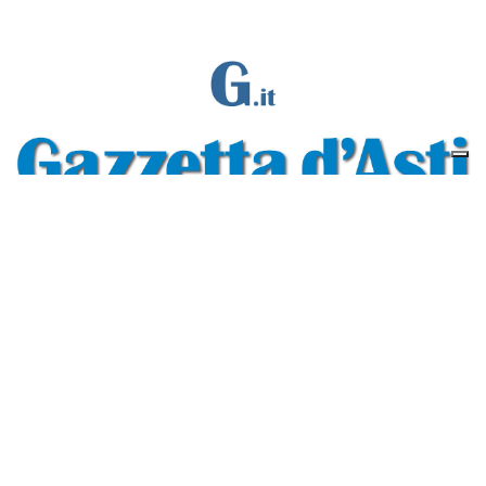
Gazzetta d'Asti s.r.l.Via Monsignor Umberto Rossi, 6 P.IVA-C.F. 01542300056