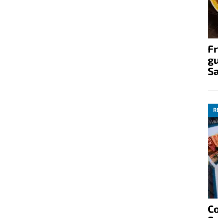
Fr
gu
S
R
C