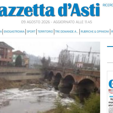
RICER
09 AGOSTO 2026 - AGGIORNATO ALLE 11.45
MA
ENOGASTROMIA
SPORT
TERRITORIO
TRE DOMANDE A…
RUBRICHE & OPINIONI
R