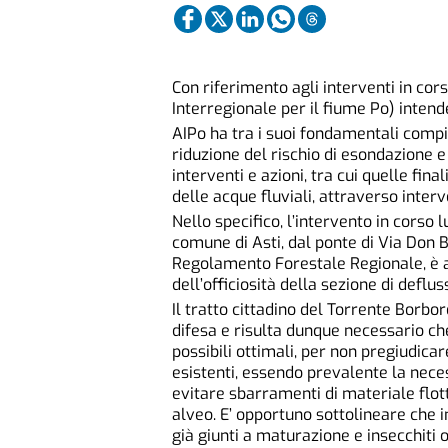
Con riferimento agli interventi in cor
Interregionale per il fiume Po) intende
AIPo ha tra i suoi fondamentali compi
riduzione del rischio di esondazione e
interventi e azioni, tra cui quelle fina
delle acque fluviali, attraverso inter
Nello specifico, l’intervento in corso
comune di Asti, dal ponte di Via Don 
Regolamento Forestale Regionale, è a
dell’officiosità della sezione di deflu
Il tratto cittadino del Torrente Borbo
difesa e risulta dunque necessario che
possibili ottimali, per non pregiudica
esistenti, essendo prevalente la neces
evitare sbarramenti di materiale flott
alveo. E’ opportuno sottolineare che in
già giunti a maturazione e insecchiti 