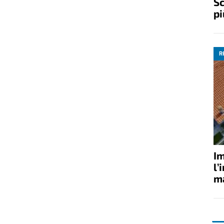
Sc
pi
R
Im
l’
ma