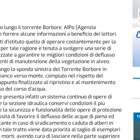
so lungo il torrente Borbore, AIPo (Agenzia
 fornire alcune informazioni a beneficio dei lettori.
ti d’istituto quello di operare costantemente per la
 per tale ragione è tenuta a svolgere una serie di
lizzate a garantire le migliori condizioni di deflusso
venti di manutenzione della vegetazione in alveo.
 lungo la sponda sinistra del Torrente Borbore in
Bianco verso monte, compiuto nel rispetto del
ppunto finalizzato al ripristino e al mantenimento
sso del corso d’acqua.
re presenta infatti un sistema continuo di opere di
 la sezione idraulica conservi condizioni il più
re la sicurezza e funzionalità delle opere di protezione
sità di favorire il deflusso delle acque di piena ed
T
ante in caso di sradicamento o caduta di alberi in
 tale tratto viene data priorità al taglio di esemplari
o morti, avendo cura di lasciare nella parte superiore