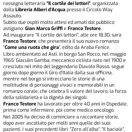
rassegna letteraria
“Il cortile dei lettori”
, organizzata
dalla
Libreria Alberi d’Acqua
presso il Circolo Way
Assauto.
Subito due ospiti molto attesi ed amati dal pubblico
astigiano:
Gian Marco Griffi
e
Franco Testore
.
Ad inaugurare “Il cortile dei lettori”, alle ore 18,30, sarà
Franco Testore
, che presenterà il suo nuovo romanzo
“
Come una ruota che gira
”, edito da Araba Fenice.
Libro ambientato ad Asti, in borgo San Rocco, nel maggio
1965. Giaculìn Gamba, meccanico ciclista nato nel 1900 e
cresciuto nel mito del leggendario Diavolo Rosso, segue
giorno dopo giorno il Giro d’Italia dalla sua officina,
mentre nel borgo si intrecciano le storie di una
moltitudine di personaggi vivaci e memorabili in un
romanzo corale, che celebra il valore del lavoro, la forza
della solidarietà e la dignità dei singoli.
Franco Testore
ha lavorato per oltre 40 anni in Ospedale,
prima come infermiere, poi come medico oncologo.
Nel 2005 ha deciso di cominciare a raccontare storie,
dopo aver ascoltato per molti anni quelle dei suoi
pazienti. I suoi precedenti libri: “Zero all’alba”, “Il bacialè”,