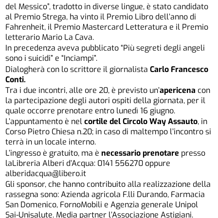
del Messico”, tradotto in diverse lingue, è stato candidato
al Premio Strega, ha vinto il Premio Libro dell’anno di
Fahrenheit, il Premio Mastercard Letteratura e il Premio
letterario Mario La Cava.
In precedenza aveva pubblicato “Più segreti degli angeli
sono i suicidi” e “Inciampi”.
Dialogherà con lo scrittore il giornalista
Carlo Francesco
Conti.
Tra i due incontri, alle ore 20, è previsto un’
apericena
con
la partecipazione degli autori ospiti della giornata, per il
quale occorre prenotare entro lunedì 16 giugno.
L’appuntamento è nel
cortile del Circolo Way Assauto
, in
Corso Pietro Chiesa n.20; in caso di maltempo l’incontro si
terrà in un locale interno.
L’ingresso è gratuito, ma è
necessario prenotare
presso
laLibreria Alberi d’Acqua: 0141 556270 oppure
alberidacqua@libero.it
Gli sponsor, che hanno contribuito alla realizzazione della
rassegna sono: Azienda agricola F.lli Durando, Farmacia
San Domenico, FornoMobili e Agenzia generale Unipol
Sai-Unisalute. Media partner l’Associazione Astigiani.