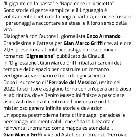
“Il gigante della bassa” e “Napoleone in bicicletta”.
Sono storie di gente semplice, e il linguaggio è
volutamente quello della lingua parlata, come se fossero
i personaggi a raccontare sé stessi e il loro senso della
vita.
Dialogherà con l’autore il giornalista
Enzo Armando
.
Grandissima è l’attesa per
Gian Marco Griffi
che, alle ore
21,15, presenterà al pubblico astigiano il suo nuovo
romanzo “
Digressione
”, pubblicato da Einaudi.
In “Digressione”, Gian Marco Griffi ribalta i cardini del
tempo e dello spazio per costruire un romanzo
vertiginoso, visionario e fuori da ogni schema.
Dopo il successo di “
Ferrovie del Messico
”, uscito nel
2022, lo scrittore astigiano torna con un’opera ambiziosa
e labirintica, dove Benito Mussolini finisce a pascolare
asini, Asti diventa il centro dell’universo e un libro
misterioso genera infinite storie e deviazioni.
Un’epopea postmoderna fatta di linguaggi, paradossi e
personaggi indimenticabili, che sfida la linearità e
reinventa il romanzo come mappa esistenziale…
Gian Marco Griffi
vive ad Asti. Il suo romanzo “Ferrovie