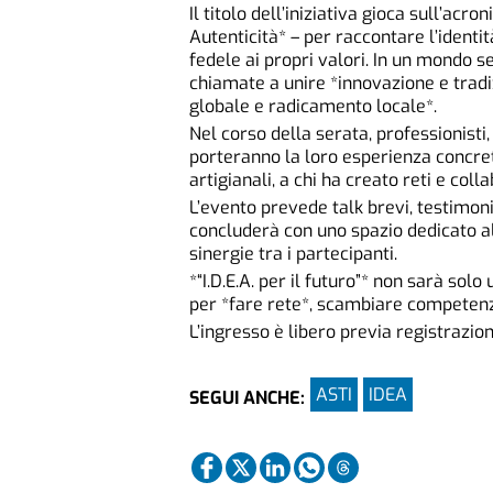
Il titolo dell’iniziativa gioca sull’acro
Autenticità* – per raccontare l’ident
fedele ai propri valori. In un mondo 
chiamate a unire *innovazione e tradi
globale e radicamento locale*.
Nel corso della serata, professionisti,
porteranno la loro esperienza concre
artigianali, a chi ha creato reti e col
L’evento prevede talk brevi, testimoni
concluderà con uno spazio dedicato a
sinergie tra i partecipanti.
*“I.D.E.A. per il futuro”* non sarà so
per *fare rete*, scambiare competenze
L’ingresso è libero previa registrazion
ASTI
IDEA
SEGUI ANCHE: