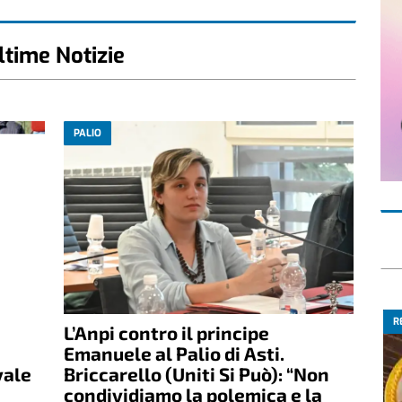
ltime Notizie
PALIO
R
L’Anpi contro il principe
Emanuele al Palio di Asti.
vale
Briccarello (Uniti Si Può): “Non
condividiamo la polemica e la