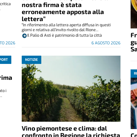
nostra firma è stata
critica
.
erroneamente apposta alla
lettera”
"In riferimento alla lettera aperta diffusa in questi
giorni e relativa all'invito rivolto dal Rione...
Fr
Il Palio di Asti è patrimonio di tutta la città
gu
TO 2026
6 AGOSTO 2026
S
PORT
NOTIZIE
R
rima
to i
..
Vino piemontese e clima: dal
confronto in Regione la richiesta
C