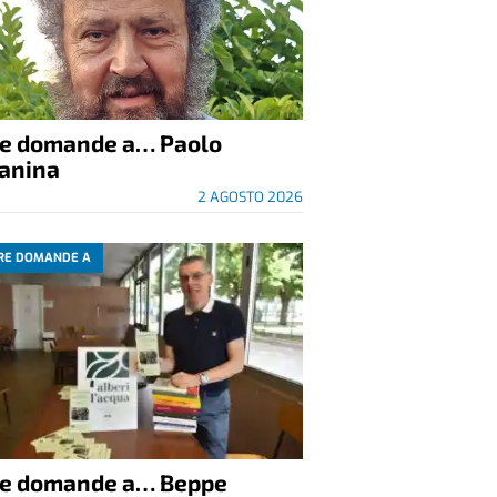
re domande a… Paolo
anina
2 AGOSTO 2026
RE DOMANDE A
re domande a… Beppe