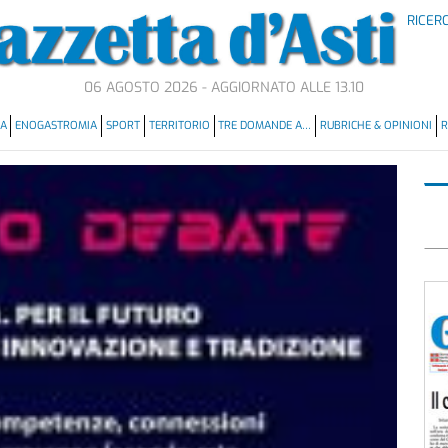
RICER
06 AGOSTO 2026 - AGGIORNATO ALLE 13.10
MA
ENOGASTROMIA
SPORT
TERRITORIO
TRE DOMANDE A…
RUBRICHE & OPINIONI
R