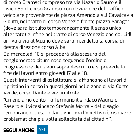
di corso Gramsci compreso tra via Nazario Sauro e il
civico 59 di corso Gramsci con deviazione del traffico
veicolare proveniente da piazza Amendola sul Cavalcavia
Giolitti, nel tratto di corso Venezia fronte piazza Saragat
(dove sarà istituito temporaneamente il senso unico
alternato) e infine nel tratto di corso Venezia che dal Lidl
arriva a via al Mulino dove sarà interdetta la corsia di
destra direzione corso Alba.
Da mercoledì 16 si procederà alla stesura del
conglomerato bituminoso seguendo l’ordine di
progressione dei lavori sopra descritto e si prevede la
fine dei lavori entro giovedì 17 alle 18.
Questi interventi di asfaltatura si affiancano ai lavori di
ripristino in corso in questi giorni nelle zone di via Conte
Verde, corso Dante e vie limitrofe.
“Ci rendiamo conto – affermano il sindaco Maurizio
Rasero e il vicesindaco Stefania Morra – del disagio
temporaneo causato dai lavori, ma l’obiettivo è risolvere
problematiche più volte sollecitate dai cittadini”.
ASTI
SEGUI ANCHE: