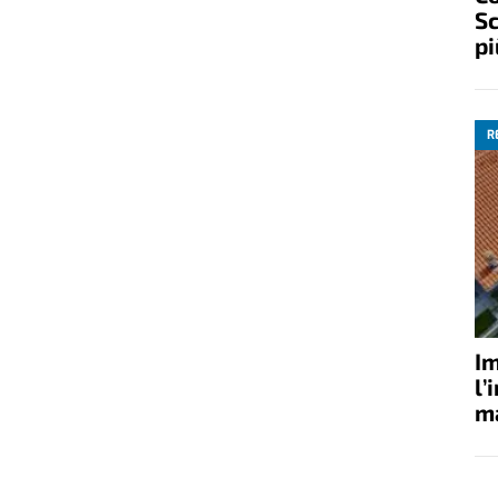
Sc
pi
R
Im
l’
ma