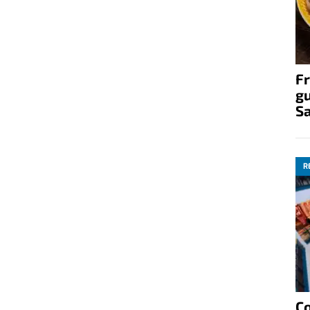
Fr
gu
S
R
C