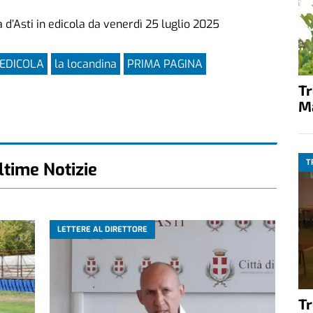
 d’Asti in edicola da venerdì 25 luglio 2025
 EDICOLA
la locandina
PRIMA PAGINA
T
M
T
ltime Notizie
LETTERE AL DIRETTORE
T