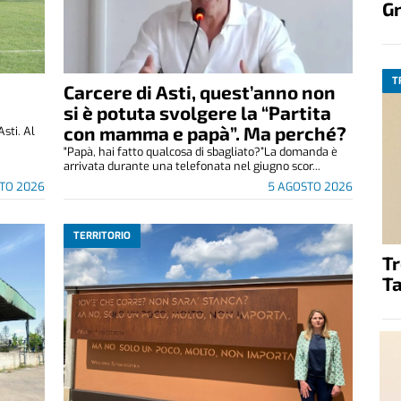
G
T
Carcere di Asti, quest’anno non
si è potuta svolgere la “Partita
con mamma e papà”. Ma perché?
Asti. Al
"Papà, hai fatto qualcosa di sbagliato?”La domanda è
arrivata durante una telefonata nel giugno scor...
TO 2026
5 AGOSTO 2026
TERRITORIO
T
Ta