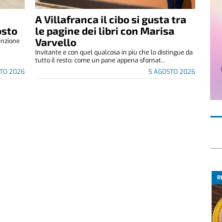
A Villafranca il cibo si gusta tra
osto
le pagine dei libri con Marisa
Varvello
enzione
.
Invitante e con quel qualcosa in più che lo distingue da
tutto il resto: come un pane appena sfornat...
TO 2026
5 AGOSTO 2026
R