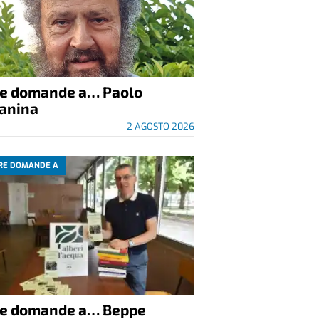
re domande a… Paolo
anina
2 AGOSTO 2026
RE DOMANDE A
re domande a… Beppe