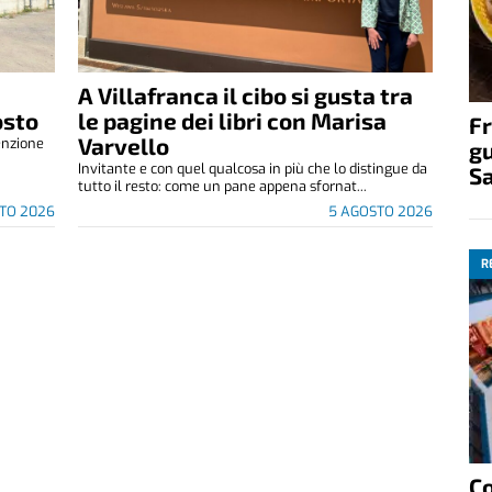
A Villafranca il cibo si gusta tra
osto
le pagine dei libri con Marisa
Fr
Varvello
enzione
gu
.
Invitante e con quel qualcosa in più che lo distingue da
S
tutto il resto: come un pane appena sfornat...
TO 2026
5 AGOSTO 2026
R
C