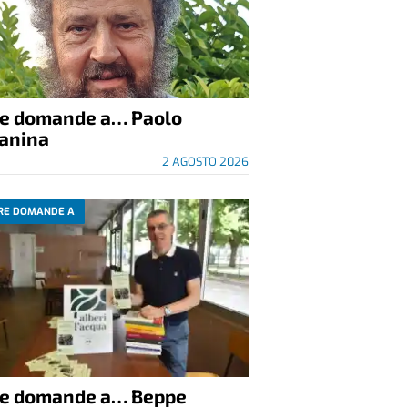
re domande a… Paolo
anina
2 AGOSTO 2026
RE DOMANDE A
re domande a… Beppe