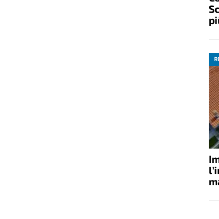
Sc
pi
R
Im
l’
ma