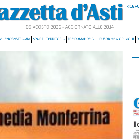
RICER
05 AGOSTO 2026 - AGGIORNATO ALLE 20.14
MA
ENOGASTROMIA
SPORT
TERRITORIO
TRE DOMANDE A…
RUBRICHE & OPINIONI
R