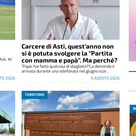
Carcere di Asti, quest’anno non
si è potuta svolgere la “Partita
con mamma e papà”. Ma perché?
Asti. Al
"Papà, hai fatto qualcosa di sbagliato?”La domanda è
arrivata durante una telefonata nel giugno scor...
TO 2026
5 AGOSTO 2026
TERRITORIO
R