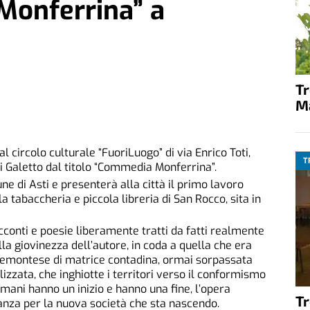
Monferrina” a
T
M
 al circolo culturale “FuoriLuogo” di via Enrico Toti,
T
igi Galetto dal titolo “Commedia Monferrina”.
e di Asti e presenterà alla città il primo lavoro
lla tabaccheria e piccola libreria di San Rocco, sita in
racconti e poesie liberamente tratti da fatti realmente
la giovinezza dell’autore, in coda a quella che era
a piemontese di matrice contadina, ormai sorpassata
izzata, che inghiotte i territori verso il conformismo
i umani hanno un inizio e hanno una fine, l’opera
T
nza per la nuova società che sta nascendo.