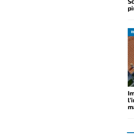
Sc
pi
R
Im
l’
ma