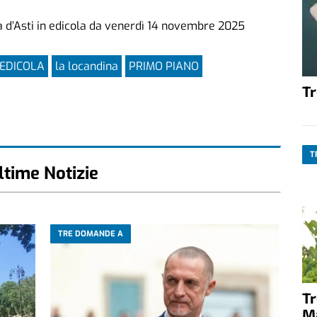
a d’Asti in edicola da venerdì 14 novembre 2025
 EDICOLA
la locandina
PRIMO PIANO
T
T
ltime Notizie
TRE DOMANDE A
T
M