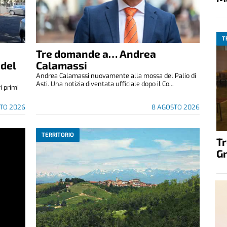
T
Tre domande a… Andrea
 del
Calamassi
Andrea Calamassi nuovamente alla mossa del Palio di
Asti. Una notizia diventata ufficiale dopo il Co...
i primi
TO 2026
8 AGOSTO 2026
TERRITORIO
T
G