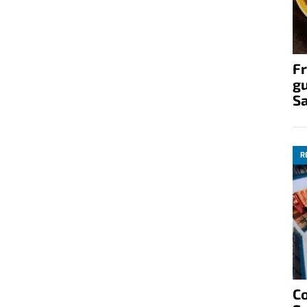
Fr
gu
S
R
C