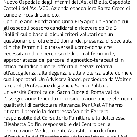
Nuovo Ospedale degli Infermi dell’Asl di Biella, Ospedale
Castelli dell’Asl VCO, Azienda ospedaliera Santa Croce di
Cuneo e Irccs di Candiolo.
Ogni due anni Fondazione Onda ETS apre un Bando a cui
gli ospedali possono candidarsi e ricevere da 0 a 3
‘Bollini’ sulla base di alcuni criteri valutati con un
questionario di oltre 500 domande: presenza di specialità
cliniche femminili o trasversali uomo-donna che
necessitano di un percorso dedicato al femminile,
appropriatezza dei percorsi diagnostico-terapeutici in
ottica multidisciplinare, offerta di servizi relativi
all’accoglienza, alla degenza e alla violenza sulle donne e
sugli operatori. Un Advisory Board, presieduto da Walter
Ricciardi, Professore di Igiene e Sanità Pubblica,
Università Cattolica del Sacro Cuore di Roma valida
l’assegnazione tenendo in considerazione anche elementi
qualitativi di particolare rilevanza. Per l’Asl AT hanno
ritirato il premio la dottoressa Valeria Ferrero,
responsabile del Consultorio Familiare e la dottoressa
Elisabetta Dolfin, responsabile del Centro per la
Procreazione Medicalmente Assistita, uno dei fiori