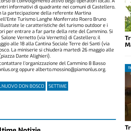
rso di coinvolgimento attivo degli operatori locali. A
contri informativi di quadrante nei comuni di Castellero,
 la partecipazione della referente Martina
 dell’Ente Turismo Langhe Monferrato Roero Bruno
illustrate le caratteristiche del turismo outdoor e i
tori per entrare a far parte della rete del Cammino. Si
T
Salone Vernetto (via Vernetto) di Castellero; il
M
gio alle 18 alla Cantina Sociale Terre dei Santi (via
osco. La miniserie si chiuderà martedì 26 maggio alle
(piazza Dante Alighieri).
e contattare l’organizzazione del Cammino 8 Basso
T
onlus.org oppure alberto.mossino@piamonlus.org.
LNUOVO DON BOSCO
SETTIME
T
ltime Notizie