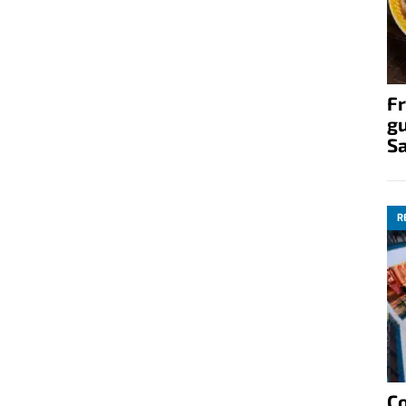
Fr
gu
S
R
C