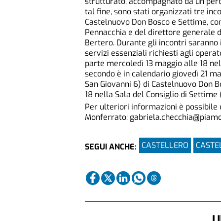
strutturato, accompagnato da un perco
tal fine, sono stati organizzati tre in
Castelnuovo Don Bosco e Settime, con
Pennacchia e del direttore generale
Bertero. Durante gli incontri saranno 
servizi essenziali richiesti agli opera
parte mercoledì 13 maggio alle 18 nel 
secondo è in calendario giovedì 21 mag
San Giovanni 6) di Castelnuovo Don B
18 nella Sala del Consiglio di Settime 
Per ulteriori informazioni è possibil
Monferrato: gabriela.checchia@piam
CASTELLERO
CASTE
SEGUI ANCHE:
U