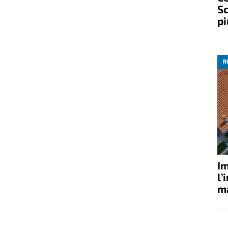
Sc
pi
R
Im
l’
ma