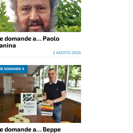
re domande a… Paolo
anina
2 AGOSTO 2026
RE DOMANDE A
re domande a… Beppe