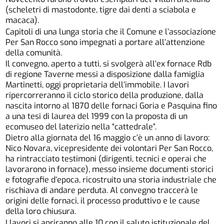
(scheletri di mastodonte, tigre dai denti a sciabola e
macaca).
Capitoli di una lunga storia che il Comune e l’associazione
Per San Rocco sono impegnati a portare all’attenzione
della comunità.
Il convegno, aperto a tutti, si svolgerà all’ex fornace Rdb
di regione Taverne messi a disposizione dalla famiglia
Martinetti, oggi proprietaria dell’immobile. I lavori
ripercorreranno il ciclo storico della produzione, dalla
nascita intorno al 1870 delle fornaci Goria e Pasquina fino
a una tesi di laurea del 1999 con la proposta di un
ecomuseo del laterizio nella “cattedrale”.
Dietro alla giornata del 16 maggio c’è un anno di lavoro:
Nico Novara, vicepresidente dei volontari Per San Rocco,
ha rintracciato testimoni (dirigenti, tecnici e operai che
lavorarono in fornace), messo insieme documenti storici
e fotografie d’epoca, ricostruito una storia industriale che
rischiava di andare perduta. Al convegno traccerà le
origini delle fornaci, il processo produttivo e le cause
della loro chiusura.
I lavori si apriranno alle 10 con il saluto istituzionale del