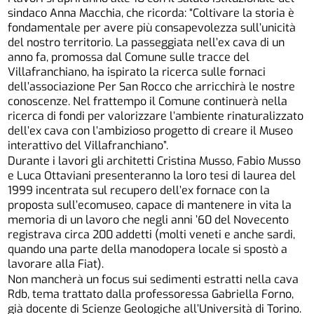
sindaco Anna Macchia, che ricorda: “Coltivare la storia è
fondamentale per avere più consapevolezza sull’unicità
del nostro territorio. La passeggiata nell’ex cava di un
anno fa, promossa dal Comune sulle tracce del
Villafranchiano, ha ispirato la ricerca sulle fornaci
dell’associazione Per San Rocco che arricchirà le nostre
conoscenze. Nel frattempo il Comune continuerà nella
ricerca di fondi per valorizzare l’ambiente rinaturalizzato
dell’ex cava con l’ambizioso progetto di creare il Museo
interattivo del Villafranchiano”.
Durante i lavori gli architetti Cristina Musso, Fabio Musso
e Luca Ottaviani presenteranno la loro tesi di laurea del
1999 incentrata sul recupero dell’ex fornace con la
proposta sull’ecomuseo, capace di mantenere in vita la
memoria di un lavoro che negli anni ’60 del Novecento
registrava circa 200 addetti (molti veneti e anche sardi,
quando una parte della manodopera locale si spostò a
lavorare alla Fiat).
Non mancherà un focus sui sedimenti estratti nella cava
Rdb, tema trattato dalla professoressa Gabriella Forno,
già docente di Scienze Geologiche all’Università di Torino.