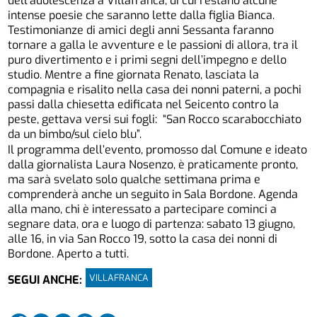
dell’adolescenza a Villafranca, di cui restano alcune
intense poesie che saranno lette dalla figlia Bianca.
Testimonianze di amici degli anni Sessanta faranno
tornare a galla le avventure e le passioni di allora, tra il
puro divertimento e i primi segni dell’impegno e dello
studio. Mentre a fine giornata Renato, lasciata la
compagnia e risalito nella casa dei nonni paterni, a pochi
passi dalla chiesetta edificata nel Seicento contro la
peste, gettava versi sui fogli: “San Rocco scarabocchiato
da un bimbo/sul cielo blu”.
Il programma dell’evento, promosso dal Comune e ideato
dalla giornalista Laura Nosenzo, è praticamente pronto,
ma sarà svelato solo qualche settimana prima e
comprenderà anche un seguito in Sala Bordone. Agenda
alla mano, chi è interessato a partecipare cominci a
segnare data, ora e luogo di partenza: sabato 13 giugno,
alle 16, in via San Rocco 19, sotto la casa dei nonni di
Bordone. Aperto a tutti.
VILLAFRANCA
SEGUI ANCHE: