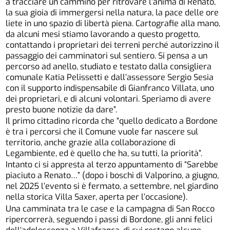
a tracciare un cammino per ritrovare l’anima di Renato,
la sua gioia di immergersi nella natura, la pace delle ore
liete in uno spazio di libertà piena. Cartografie alla mano,
da alcuni mesi stiamo lavorando a questo progetto,
contattando i proprietari dei terreni perché autorizzino il
passaggio dei camminatori sul sentiero. Si pensa a un
percorso ad anello, studiato e testato dalla consigliera
comunale Katia Pelissetti e dall’assessore Sergio Sesia
con il supporto indispensabile di Gianfranco Villata, uno
dei proprietari, e di alcuni volontari. Speriamo di avere
presto buone notizie da dare”.
Il primo cittadino ricorda che “quello dedicato a Bordone
è tra i percorsi che il Comune vuole far nascere sul
territorio, anche grazie alla collaborazione di
Legambiente, ed è quello che ha, su tutti, la priorità”.
Intanto ci si appresta al terzo appuntamento di “Sarebbe
piaciuto a Renato…” (dopo i boschi di Valporino, a giugno,
nel 2025 l’evento si è fermato, a settembre, nel giardino
nella storica Villa Saxer, aperta per l’occasione).
Una camminata tra le case e la campagna di San Rocco
ripercorrerà, seguendo i passi di Bordone, gli anni felici