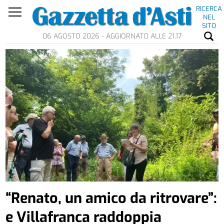
RICERCA
NEL
SITO
06 AGOSTO 2026 - AGGIORNATO ALLE 21.17
“Renato, un amico da ritrovare”:
e Villafranca raddoppia