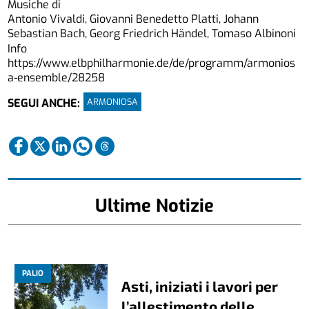
Musiche di
Antonio Vivaldi, Giovanni Benedetto Platti, Johann
Sebastian Bach, Georg Friedrich Händel, Tomaso Albinoni
Info
https://www.elbphilharmonie.de/de/programm/armonios
a-ensemble/28258
ARMONIOSA
SEGUI ANCHE:
Ultime Notizie
PALIO
Asti, iniziati i lavori per
l’allestimento delle