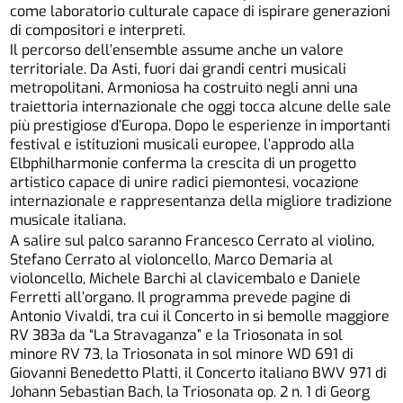
come laboratorio culturale capace di ispirare generazioni
di compositori e interpreti.
Il percorso dell’ensemble assume anche un valore
territoriale. Da Asti, fuori dai grandi centri musicali
metropolitani, Armoniosa ha costruito negli anni una
traiettoria internazionale che oggi tocca alcune delle sale
più prestigiose d’Europa. Dopo le esperienze in importanti
festival e istituzioni musicali europee, l’approdo alla
Elbphilharmonie conferma la crescita di un progetto
artistico capace di unire radici piemontesi, vocazione
internazionale e rappresentanza della migliore tradizione
musicale italiana.
A salire sul palco saranno Francesco Cerrato al violino,
Stefano Cerrato al violoncello, Marco Demaria al
violoncello, Michele Barchi al clavicembalo e Daniele
Ferretti all’organo. Il programma prevede pagine di
Antonio Vivaldi, tra cui il Concerto in si bemolle maggiore
RV 383a da “La Stravaganza” e la Triosonata in sol
minore RV 73, la Triosonata in sol minore WD 691 di
Giovanni Benedetto Platti, il Concerto italiano BWV 971 di
Johann Sebastian Bach, la Triosonata op. 2 n. 1 di Georg