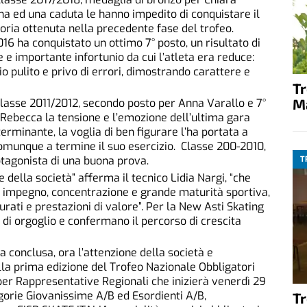
na ed una caduta le hanno impedito di conquistare il
ttoria ottenuta nella precedente fase del trofeo.
6 ha conquistato un ottimo 7° posto, un risultato di
 e importante infortunio da cui l’atleta era reduce:
o pulito e privo di errori, dimostrando carattere e
T
M
lasse 2011/2012, secondo posto per Anna Varallo e 7°
ebecca la tensione e l’emozione dell’ultima gara
rminante, la voglia di ben figurare l’ha portata a
munque a termine il suo esercizio. Classe 200-2010,
otagonista di una buona prova.
T
e della società” afferma il tecnico Lidia Nargi, “che
 impegno, concentrazione e grande maturità sportiva,
urati e prestazioni di valore”. Per la New Asti Skating
 di orgoglio e confermano il percorso di crescita
 conclusa, ora l’attenzione della società e
 alla prima edizione del Trofeo Nazionale Obbligatori
per Rappresentative Regionali che inizierà venerdì 29
gorie Giovanissime A/B ed Esordienti A/B,
T