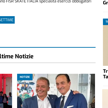
o FISR SKATE ITALIA specialità esercizi obbligatori
G
SETTIME
T
ltime Notizie
T
Ta
NOTIZIE