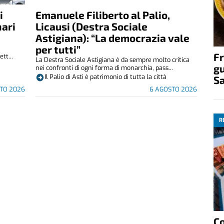
i
Emanuele Filiberto al Palio,
nari
Licausi (Destra Sociale
Astigiana): “La democrazia vale
per tutti”
Fr
tt...
La Destra Sociale Astigiana è da sempre molto critica
gu
nei confronti di ogni forma di monarchia, pass...
Il Palio di Asti è patrimonio di tutta la città
S
TO 2026
6 AGOSTO 2026
R
C