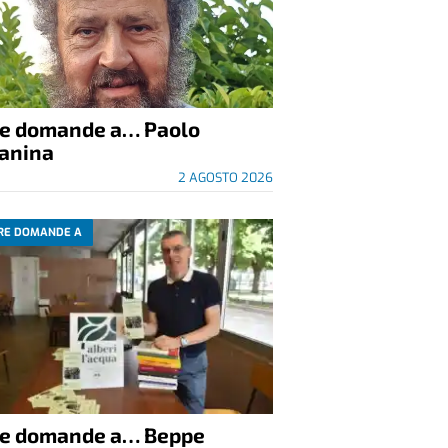
re domande a… Paolo
anina
2 AGOSTO 2026
RE DOMANDE A
re domande a… Beppe