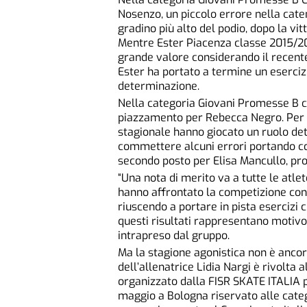
Nosenzo, un piccolo errore nella cate
gradino più alto del podio, dopo la vi
Mentre Ester Piacenza classe 2015/201
grande valore considerando il recente
Ester ha portato a termine un esercizi
determinazione.
Nella categoria Giovani Promesse B c
piazzamento per Rebecca Negro. Per R
stagionale hanno giocato un ruolo dete
commettere alcuni errori portando co
secondo posto per Elisa Mancullo, pr
“Una nota di merito va a tutte le atlet
hanno affrontato la competizione con
riuscendo a portare in pista esercizi c
questi risultati rappresentano motivo
intrapreso dal gruppo.
Ma la stagione agonistica non è ancora
dell’allenatrice Lidia Nargi è rivolta
organizzato dalla FISR SKATE ITALIA 
maggio a Bologna riservato alle cate