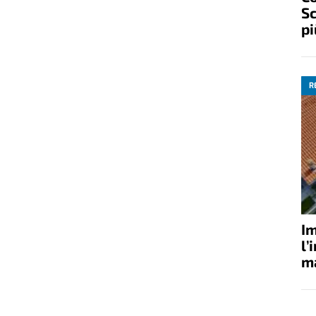
Sc
pi
R
Im
l’
ma