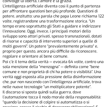
coinvolge la libertà, l’amore e la grazia.
L’intelligenza artificiale diventa così il punto di partenza
per affrontare questioni ben più profonde. Questioni di
potere, anzitutto: una parola che papa Leone richiama 122
volte, registrandone una trasformazione storica. “Un
tempo erano soprattutto gli Stati a guidare e indirizzare
l’innovazione. Oggi, invece, i principali motori dello
sviluppo sono attori privati, spesso transnazionali, dotati
di risorse e capacità di intervento superiori a quelle di
molti governi”. Un potere “prevalentemente privato” e,
proprio per questo, ancora più difficile da riconoscere,
regolare e orientare al bene comune.
Poi c’è il tema della verità — evocata 64 volte, contro una
sola menzione della “menzogna” — definita come “bene
comune e non proprietà di chi ha potere o visibilità”. Una
verità oggi esposta alla pressione della disinformazione
che, pur non nascendo con l’intelligenza artificiale, trova
nelle nuove tecnologie “un moltiplicatore potente”.
Il discorso si sposta quindi sulla guerra, dove
l’automazione tocca il nodo morale della responsabilità:
“quando la decisione di colpire si automatizza o si