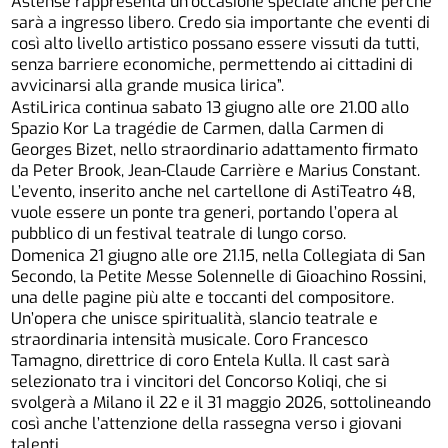
Astense rappresenta un’occasione speciale anche perché
sarà a ingresso libero. Credo sia importante che eventi di
così alto livello artistico possano essere vissuti da tutti,
senza barriere economiche, permettendo ai cittadini di
avvicinarsi alla grande musica lirica”.
AstiLirica continua sabato 13 giugno alle ore 21.00 allo
Spazio Kor La tragédie de Carmen, dalla Carmen di
Georges Bizet, nello straordinario adattamento firmato
da Peter Brook, Jean-Claude Carrière e Marius Constant.
L’evento, inserito anche nel cartellone di AstiTeatro 48,
vuole essere un ponte tra generi, portando l’opera al
pubblico di un festival teatrale di lungo corso.
Domenica 21 giugno alle ore 21.15, nella Collegiata di San
Secondo, la Petite Messe Solennelle di Gioachino Rossini,
una delle pagine più alte e toccanti del compositore.
Un’opera che unisce spiritualità, slancio teatrale e
straordinaria intensità musicale. Coro Francesco
Tamagno, direttrice di coro Entela Kulla. Il cast sarà
selezionato tra i vincitori del Concorso Koliqi, che si
svolgerà a Milano il 22 e il 31 maggio 2026, sottolineando
così anche l’attenzione della rassegna verso i giovani
talenti.