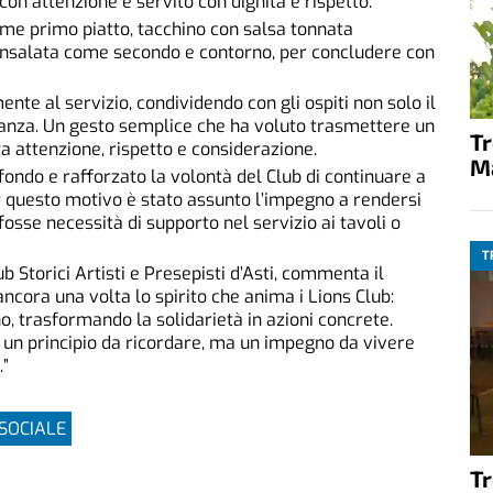
on attenzione e servito con dignità e rispetto.
me primo piatto, tacchino con salsa tonnata
insalata come secondo e contorno, per concludere con
nte al servizio, condividendo con gli ospiti non solo il
nanza. Un gesto semplice che ha voluto trasmettere un
T
 attenzione, rispetto e considerazione.
M
fondo e rafforzato la volontà del Club di continuare a
r questo motivo è stato assunto l’impegno a rendersi
 fosse necessità di supporto nel servizio ai tavoli o
T
b Storici Artisti e Presepisti d’Asti, commenta il
ancora una volta lo spirito che anima i Lions Club:
o, trasformando la solidarietà in azioni concrete.
 un principio da ricordare, ma un impegno da vivere
.”
SOCIALE
T