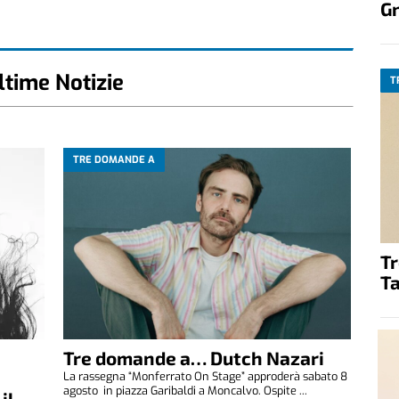
G
ltime Notizie
T
TRE DOMANDE A
T
Ta
Tre domande a… Dutch Nazari
La rassegna “Monferrato On Stage” approderà sabato 8
agosto in piazza Garibaldi a Moncalvo. Ospite ...
il