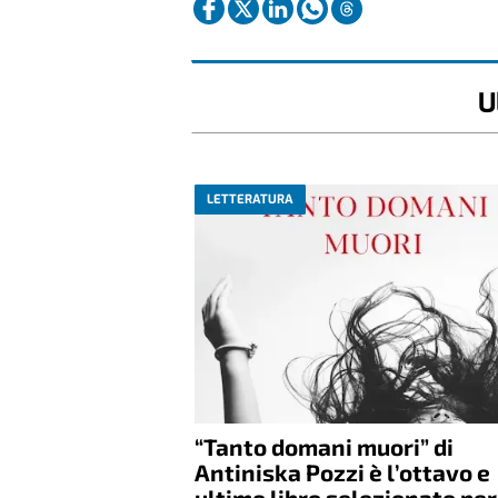
U
LETTERATURA
“Tanto domani muori” di
Antiniska Pozzi è l’ottavo e
ultimo libro selezionato per 