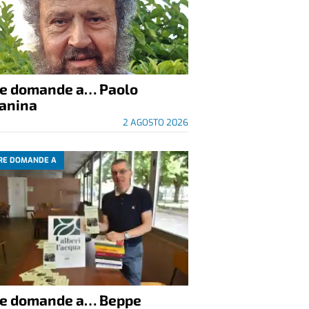
re domande a… Paolo
anina
2 AGOSTO 2026
RE DOMANDE A
re domande a… Beppe