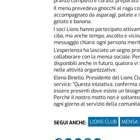
pranzo completo e curato, preparato c
Il menù prevedeva gnocchi al ragù co
accompagnato da asparagi, patate e 
gelato e banana.
I soci Lions hanno partecipato attivame
cibo, ma anche tempo, ascolto e vici
messaggio chiaro: ogni persona merita
L’esperienza ha lasciato un segno pro
collaborare con la mensa sociale. Pe
disponibili anche in futuro, qualora vi
nelle attività organizzative.
Elena Binello, Presidente del Lions Clu
service: “Questa iniziativa, conferma 
essere presenti dove esiste un bisogn
Perché il nostro motto non è soltanto
ogni giorno al servizio della comunità
LIONS CLUB
MENSA 
SEGUI ANCHE: