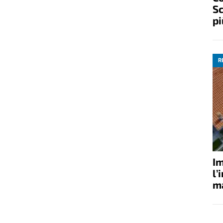
Sc
pi
R
Im
l’
ma